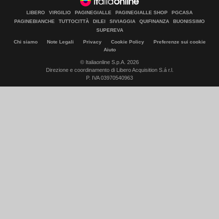
LIBERO
VIRGILIO
PAGINEGIALLE
PAGINEGIALLE SHOP
PGCASA
PAGINEBIANCHE
TUTTOCITTÀ
DILEI
SIVIAGGIA
QUIFINANZA
BUONISSIMO
SUPEREVA
Chi siamo
Note Legali
Privacy
Cookie Policy
Preferenze sui cookie
Aiuto
© Italiaonline S.p.A. 2026
Direzione e coordinamento di Libero Acquisition S.á r.l.
P. IVA 03970540963