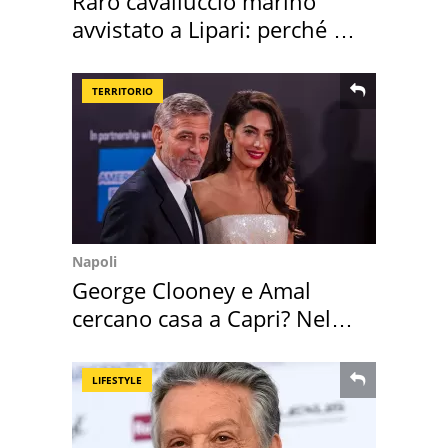
Raro cavalluccio marino
avvistato a Lipari: perché è
speciale
TERRITORIO
Napoli
George Clooney e Amal
cercano casa a Capri? Nel
mirino una villa
LIFESTYLE