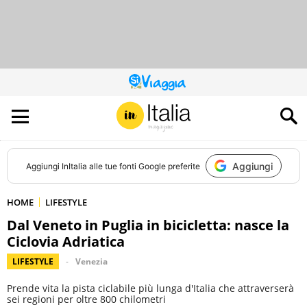
QUESTO
SITO
CONTRIBUISCE
ALL’AUDIENCE
DI
Aggiungi
Aggiungi
InItalia
alle tue fonti Google preferite
HOME
LIFESTYLE
Dal Veneto in Puglia in bicicletta: nasce la
Ciclovia Adriatica
LIFESTYLE
Venezia
Prende vita la pista ciclabile più lunga d'Italia che attraverserà
sei regioni per oltre 800 chilometri