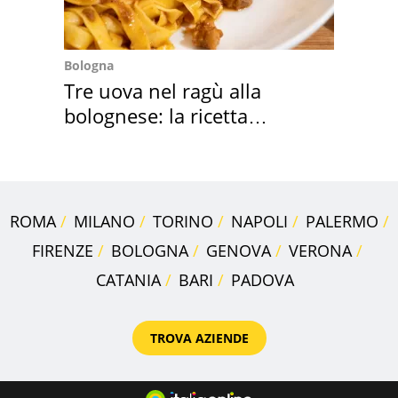
Bologna
Tre uova nel ragù alla
bolognese: la ricetta
"stellata" è un caso
ROMA
MILANO
TORINO
NAPOLI
PALERMO
FIRENZE
BOLOGNA
GENOVA
VERONA
CATANIA
BARI
PADOVA
TROVA AZIENDE