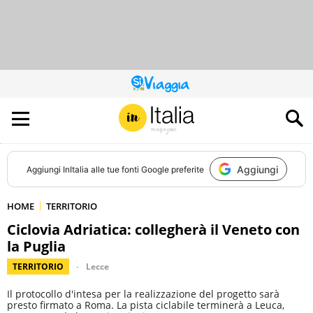
QUESTO
SITO
CONTRIBUISCE
ALL’AUDIENCE
DI
Aggiungi
Aggiungi
InItalia
alle tue fonti Google preferite
HOME
TERRITORIO
Ciclovia Adriatica: collegherà il Veneto con
la Puglia
TERRITORIO
Lecce
Il protocollo d'intesa per la realizzazione del progetto sarà
presto firmato a Roma. La pista ciclabile terminerà a Leuca,