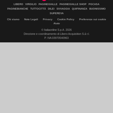
LIBERO
VIRGILIO
PAGINEGIALLE
PAGINEGIALLE SHOP
PGCASA
PAGINEBIANCHE
TUTTOCITTÀ
DILEI
SIVIAGGIA
QUIFINANZA
BUONISSIMO
SUPEREVA
Chi siamo
Note Legali
Privacy
Cookie Policy
Preferenze sui cookie
Aiuto
© Italiaonline S.p.A. 2026
Direzione e coordinamento di Libero Acquisition S.á r.l.
P. IVA 03970540963