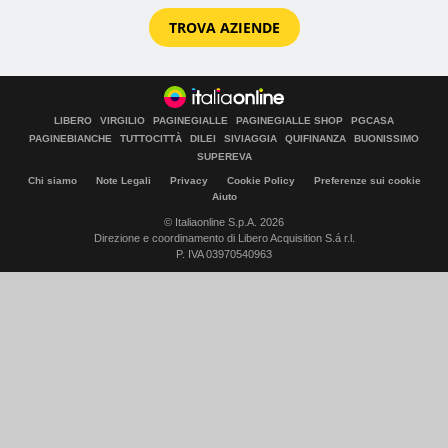
TROVA AZIENDE
LIBERO
VIRGILIO
PAGINEGIALLE
PAGINEGIALLE SHOP
PGCASA
PAGINEBIANCHE
TUTTOCITTÀ
DILEI
SIVIAGGIA
QUIFINANZA
BUONISSIMO
SUPEREVA
Chi siamo
Note Legali
Privacy
Cookie Policy
Preferenze sui cookie
Aiuto
© Italiaonline S.p.A. 2026
Direzione e coordinamento di Libero Acquisition S.á r.l.
P. IVA 03970540963