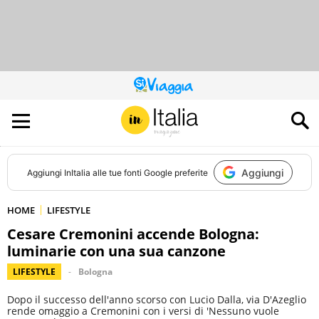
QUESTO
SITO
CONTRIBUISCE
ALL’AUDIENCE
DI
Aggiungi
Aggiungi
InItalia
alle tue fonti Google preferite
HOME
LIFESTYLE
Cesare Cremonini accende Bologna:
luminarie con una sua canzone
LIFESTYLE
Bologna
Dopo il successo dell'anno scorso con Lucio Dalla, via D'Azeglio
rende omaggio a Cremonini con i versi di 'Nessuno vuole