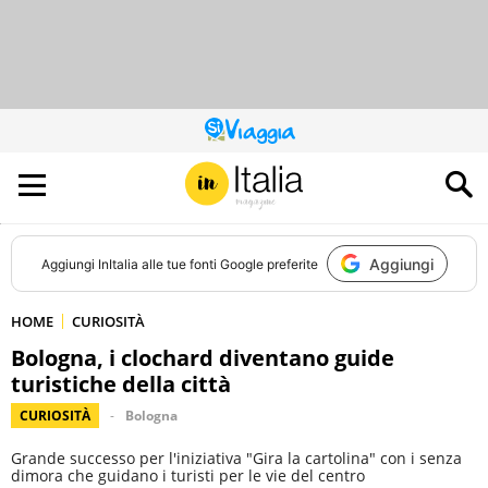
QUESTO
SITO
CONTRIBUISCE
ALL’AUDIENCE
DI
Aggiungi
Aggiungi
InItalia
alle tue fonti Google preferite
HOME
CURIOSITÀ
Bologna, i clochard diventano guide
turistiche della città
CURIOSITÀ
Bologna
Grande successo per l'iniziativa "Gira la cartolina" con i senza
dimora che guidano i turisti per le vie del centro