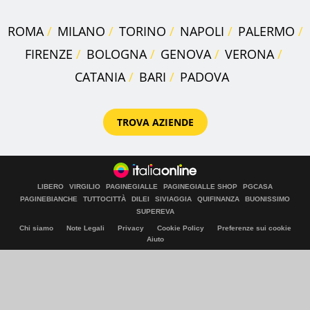
ROMA
MILANO
TORINO
NAPOLI
PALERMO
FIRENZE
BOLOGNA
GENOVA
VERONA
CATANIA
BARI
PADOVA
TROVA AZIENDE
LIBERO
VIRGILIO
PAGINEGIALLE
PAGINEGIALLE SHOP
PGCASA
PAGINEBIANCHE
TUTTOCITTÀ
DILEI
SIVIAGGIA
QUIFINANZA
BUONISSIMO
SUPEREVA
Chi siamo
Note Legali
Privacy
Cookie Policy
Preferenze sui cookie
Aiuto
© Italiaonline S.p.A. 2026
Direzione e coordinamento di Libero Acquisition S.á r.l.
P. IVA 03970540963