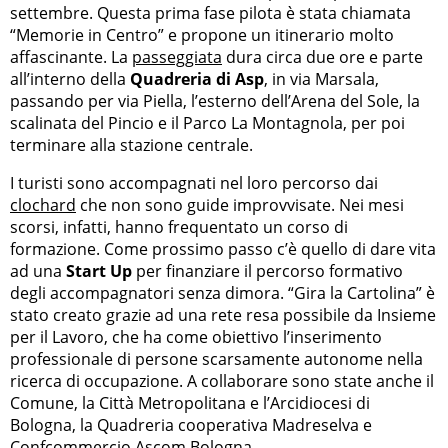
settembre. Questa prima fase pilota è stata chiamata
“Memorie in Centro” e propone un itinerario molto
affascinante. La
passeggiata
dura circa due ore e parte
all’interno della
Quadreria di Asp
, in via Marsala,
passando per via Piella, l’esterno dell’Arena del Sole, la
scalinata del Pincio e il Parco La Montagnola, per poi
terminare alla stazione centrale.
I turisti sono accompagnati nel loro percorso dai
clochard
che non sono guide improvvisate. Nei mesi
scorsi, infatti, hanno frequentato un corso di
formazione. Come prossimo passo c’è quello di dare vita
ad una
Start Up
per finanziare il percorso formativo
degli accompagnatori senza dimora. “Gira la Cartolina” è
stato creato grazie ad una rete resa possibile da Insieme
per il Lavoro, che ha come obiettivo l’inserimento
professionale di persone scarsamente autonome nella
ricerca di occupazione. A collaborare sono state anche il
Comune, la Città Metropolitana e l’Arcidiocesi di
Bologna, la Quadreria cooperativa Madreselva e
Confcommercio Ascom Bologna.