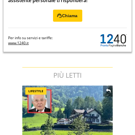
assistente personale ti risponderà!
Chiama
Per info su servizi e tariffe:
www.1240.it
PIÙ LETTI
LIFESTYLE