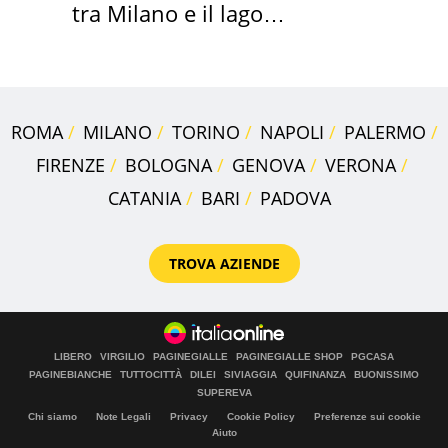
tra Milano e il lago
Maggiore
ROMA
MILANO
TORINO
NAPOLI
PALERMO
FIRENZE
BOLOGNA
GENOVA
VERONA
CATANIA
BARI
PADOVA
TROVA AZIENDE
LIBERO
VIRGILIO
PAGINEGIALLE
PAGINEGIALLE SHOP
PGCASA
PAGINEBIANCHE
TUTTOCITTÀ
DILEI
SIVIAGGIA
QUIFINANZA
BUONISSIMO
SUPEREVA
Chi siamo
Note Legali
Privacy
Cookie Policy
Preferenze sui cookie
Aiuto