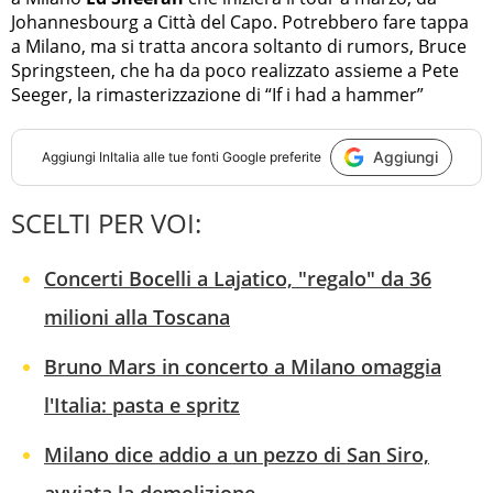
Johannesbourg a Città del Capo. Potrebbero fare tappa
a Milano, ma si tratta ancora soltanto di rumors, Bruce
Springsteen, che ha da poco realizzato assieme a Pete
Seeger, la rimasterizzazione di “If i had a hammer”
Aggiungi
Aggiungi
InItalia
alle tue fonti Google preferite
SCELTI PER VOI:
Concerti Bocelli a Lajatico, "regalo" da 36
milioni alla Toscana
Bruno Mars in concerto a Milano omaggia
l'Italia: pasta e spritz
Milano dice addio a un pezzo di San Siro,
avviata la demolizione