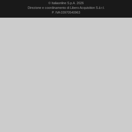
© Italiaonline S.p.A. 2026
Direzione e coordinamento di Libero Acquisition S.á r.l.
P. IVA 03970540963