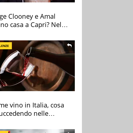
ge Clooney e Amal
no casa a Capri? Nel
o una villa
LENZE
me vino in Italia, cosa
succedendo nelle
re cantine