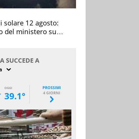
si solare 12 agosto:
o del ministero su
 osservarla