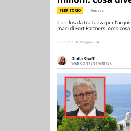
TERRITORIO
Genova
Conclusa la trattativa per l'acqui
mani di Fort Partners: ecco cosa 
Pubblicato:
15 Maggio 2024
Giulia Sbaffi
WEB CONTENT WRITER
Web content writer appassionat
ha memoria. Curiosa per natur
intorno a lei.