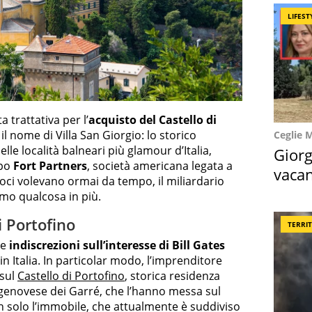
LIFEST
 trattativa per l’
acquisto del Castello di
l nome di Villa San Giorgio: lo storico
Ceglie 
lle località balneari più glamour d’Italia,
Giorg
po
Fort Partners
, società americana legata a
vacan
voci volevano ormai da tempo, il miliardario
locat
amo qualcosa in più.
di Portofino
TERRI
ne
indiscrezioni sull’interesse di Bill Gates
n Italia. In particolar modo, l’imprenditore
 sul
Castello di Portofino
, storica residenza
 genovese dei Garré, che l’hanno messa sul
n solo l’immobile, che attualmente è suddiviso