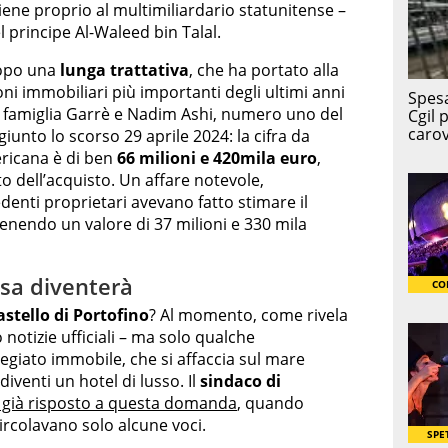
iene proprio al multimiliardario statunitense –
 principe Al-Waleed bin Talal.
dopo una
lunga trattativa
, che ha portato alla
ni immobiliari più importanti degli ultimi anni
a famiglia Garrè e Nadim Ashi, numero uno del
iunto lo scorso 29 aprile 2024: la cifra da
ericana è di ben
66 milioni e 420mila euro
,
o dell’acquisto. Un affare notevole,
enti proprietari avevano fatto stimare il
tenendo un valore di 37 milioni e 330 mila
osa diventerà
astello di Portofino
? Al momento, come rivela
o notizie ufficiali – ma solo qualche
pregiato immobile, che si affaccia sul mare
diventi un hotel di lusso. Il
sindaco di
 già risposto a questa domanda
, quando
circolavano solo alcune voci.