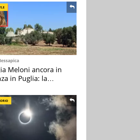
YLE
Messapica
ia Meloni ancora in
za in Puglia: la
ion scelta
TORIO