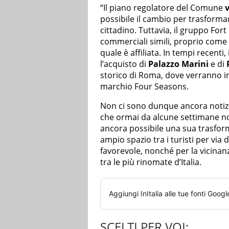
“Il piano regolatore del Comune
v
possibile il cambio per trasforma
cittadino. Tuttavia, il gruppo For
commerciali simili, proprio come 
quale è affiliata. In tempi recenti,
l’acquisto di
Palazzo Marini
e di
storico di Roma, dove verranno i
marchio Four Seasons.
Non ci sono dunque ancora notizi
che ormai da alcune settimane no
ancora possibile una sua trasfor
ampio spazio tra i turisti per v
favorevole, nonché per la vicinanz
tra le più rinomate d’Italia.
Aggiungi
InItalia
alle tue fonti Googl
SCELTI PER VOI: