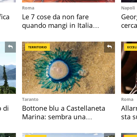
Roma
Napoli
fica
Le 7 cose da non fare
Geor
quando mangi in Italia
cerca
secondo la BBC
mirin
TERRITORIO
ECCEL
Taranto
Roma
o di
Bottone blu a Castellaneta
Allar
Marina: sembra una
sta 
medusa ma non lo è
nost