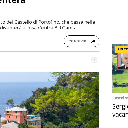
sto del Castello di Portofino, che passa nelle
diventerà e cosa c'entra Bill Gates
CONDIVIDI
LIFEST
a di belle storie e di viaggi, scrive da quando ne
a, le piace tenersi informata su ciò che accade
Castelr
Sergi
vacan
locat