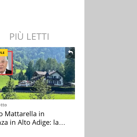
PIÙ LETTI
YLE
otto
o Mattarella in
za in Alto Adige: la
ion scelta