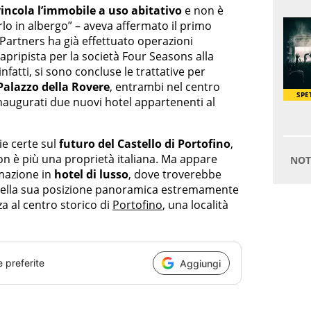
incola l’immobile a uso abitativo
e non è
rlo in albergo” – aveva affermato il primo
t Partners ha già effettuato operazioni
apripista per la società Four Seasons alla
 infatti, si sono concluse le trattative per
Palazzo della Rovere
, entrambi nel centro
naugurati due nuovi hotel appartenenti al
e certe sul
futuro del Castello di Portofino
,
n è più una proprietà italiana. Ma appare
mazione in
hotel di lusso
, dove troverebbe
ia della sua posizione panoramica estremamente
a al centro storico di
Portofino
, una località
e preferite
Aggiungi