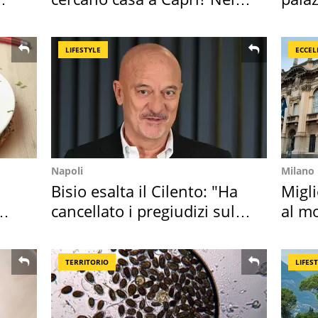
mirino una villa
l'ha
LIFESTYLE
ECCEL
Napoli
Milano
Bisio esalta il Cilento: "Ha
Migli
cancellato i pregiudizi sul
al mo
Sud"
TERRITORIO
LIFES