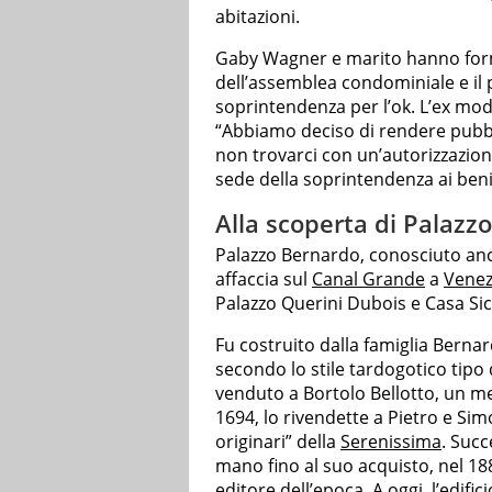
abitazioni.
Gaby Wagner e marito hanno for
dell’assemblea condominiale e il 
soprintendenza per l’ok. L’ex mode
“Abbiamo deciso di rendere pubblic
non trovarci con un’autorizzazion
sede della soprintendenza ai beni a
Alla scoperta di Palazz
Palazzo Bernardo, conosciuto a
affaccia sul
Canal Grande
a
Venez
Palazzo Querini Dubois e Casa Sic
Fu costruito dalla famiglia Bern
secondo lo stile tardogotico tipo d
venduto a Bortolo Bellotto, un me
1694, lo rivendette a Pietro e Sim
originari” della
Serenissima
. Succ
mano fino al suo acquisto, nel 18
editore dell’epoca. A oggi, l’edific