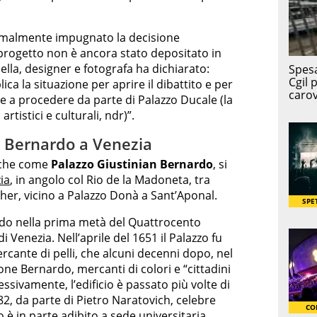
malmente impugnato la decisione
progetto non è ancora stato depositato in
lla, designer e fotografa ha dichiarato:
a la situazione per aprire il dibattito e per
e a procedere da parte di Palazzo Ducale (la
rtistici e culturali, ndr)”.
o Bernardo a Venezia
nche come
Palazzo Giustinian Bernardo
, si
ia
, in angolo col Rio de la Madoneta, tra
her, vicino a Palazzo Donà a Sant’Aponal.
ardo nella prima metà del Quattrocento
i Venezia. Nell’aprile del 1651 il Palazzo fu
rcante di pelli, che alcuni decenni dopo, nel
one Bernardo, mercanti di colori e “cittadini
essivamente, l’edificio è passato più volte di
82, da parte di Pietro Naratovich, celebre
io è in parte adibito a sede universitaria.