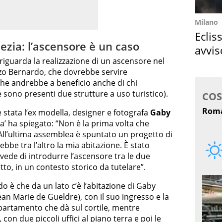
Milano
Eclis
zia: l’ascensore è un caso
avvis
i riguarda la realizzazione di un ascensore nel
come
zzo Bernardo, che dovrebbe servire
he andrebbe a beneficio anche di chi
sono presenti due strutture a uso turistico).
è stata l’ex modella, designer e fotografa
Gaby
era’ ha spiegato: “Non è la prima volta che
 All’ultima assemblea è spuntato un progetto di
be tra l’altro la mia abitazione. È stato
ede di introdurre l’ascensore tra le due
tto, in un contesto storico da tutelare”.
do è che da un lato c’è l’abitazione di Gaby
ean Marie de Gueldre), con il suo ingresso e la
partamento che dà sul cortile, mentre
, con due piccoli uffici al piano terra e poi le