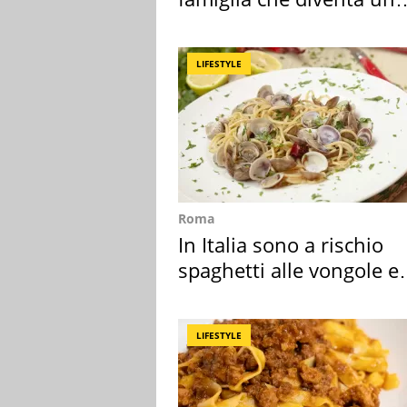
ricordo indimenticabile
LIFESTYLE
Roma
In Italia sono a rischio
spaghetti alle vongole e
sautè di cozze
LIFESTYLE