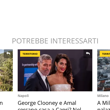
POTREBBE INTERESSARTI
TERRITORIO
TERRI
Napoli
Milano
in
George Clooney e Amal
A Mi
cercano casa a Capri? Nel
palaz