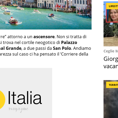
LIFEST
re” attorno a un
ascensore
. Non si tratta di
si trova nel cortile neogotico di
Palazzo
al Grande
, a due passi da
San Polo
. Andiamo
Ceglie 
arezza sul caso ci ha pensato il ‘Corriere della
Giorg
vacan
locat
TERRI