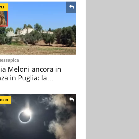
YLE
Messapica
ia Meloni ancora in
za in Puglia: la
ion scelta
TORIO