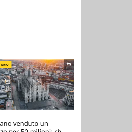
TORIO
lano venduto un
zo per 50 milioni: chi