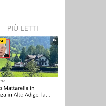
PIÙ LETTI
YLE
otto
o Mattarella in
za in Alto Adige: la
ion scelta