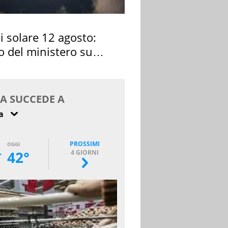
si solare 12 agosto:
o del ministero su
 osservarla