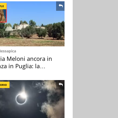
YLE
Messapica
ia Meloni ancora in
za in Puglia: la
ion scelta
TORIO