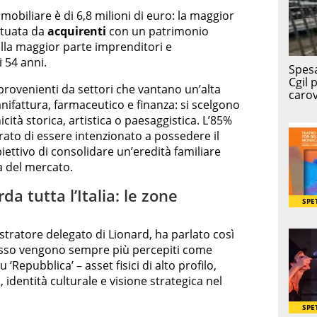
obiliare è di 6,8 milioni di euro: la maggior
ettuata da
acquirenti
con un patrimonio
ella maggior parte imprenditori e
 54 anni.
 provenienti da settori che vantano un’alta
ifattura, farmaceutico e finanza: si scelgono
cità storica, artistica o paesaggistica. L’85%
iarato di essere intenzionato a possedere il
biettivo di consolidare un’eredità familiare
tà del mercato.
 tutta l’Italia: le zone
stratore delegato di Lionard, ha parlato così
 lusso vengono sempre più percepiti come
 ‘Repubblica’ – asset fisici di alto profilo,
, identità culturale e visione strategica nel