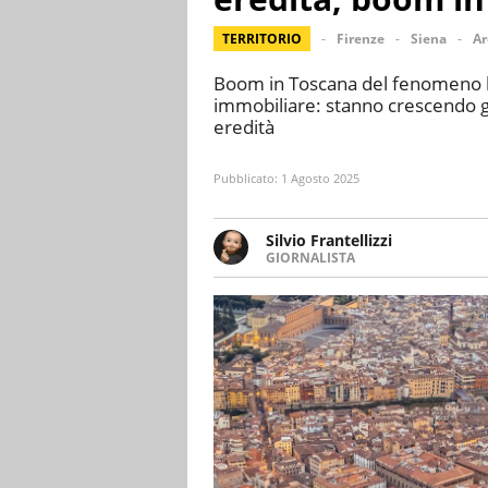
TERRITORIO
Firenze
Siena
Ar
Boom in Toscana del fenomeno le
immobiliare: stanno crescendo gli 
eredità
Pubblicato:
1 Agosto 2025
Silvio Frantellizzi
GIORNALISTA
Giornalista pubblicista. Da olt
scrivendo di sport, attualità, 