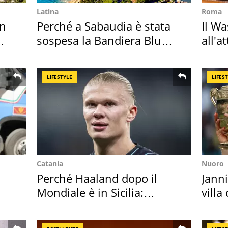
Latina
Roma
in
Perché a Sabaudia è stata
Il W
sospesa la Bandiera Blu
all'a
2026
dell
LIFESTYLE
LIFES
Catania
Nuoro
Perché Haaland dopo il
Janni
Mondiale è in Sicilia:
villa
vacanza ma non solo
disc