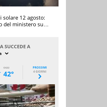
si solare 12 agosto:
o del ministero su
 osservarla