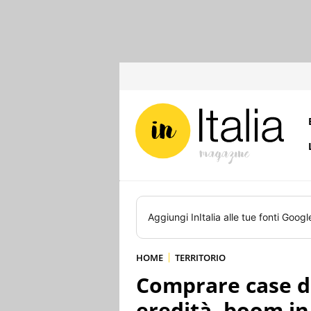
Aggiungi
InItalia
alle tue fonti Googl
HOME
TERRITORIO
Comprare case di
eredità, boom i