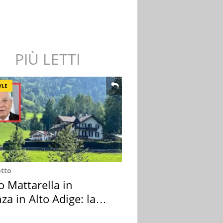
PIÙ LETTI
YLE
otto
o Mattarella in
za in Alto Adige: la
ion scelta