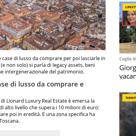
LIFEST
 case di lusso da comprare per poi lasciarle in
Ceglie 
(e non solo) si parla di legacy assets, beni
Giorg
one intergenerazionale del patrimonio.
vacan
ase di lusso da comprare e
locat
TERRI
di Lionard Luxury Real Estate è emersa la
 alto livello che supera i 10 milioni di euro:
iare poi in eredità. E una zona specifica ha
 Toscana.