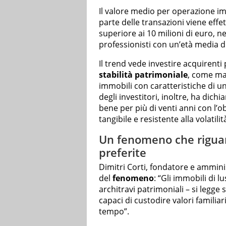
Il valore medio per operazione imm
parte delle transazioni viene eff
superiore ai 10 milioni di euro, n
professionisti con un’età media di
Il trend vede investire acquirenti
stabilità patrimoniale
, come man
immobili con caratteristiche di uni
degli investitori, inoltre, ha dich
bene per più di venti anni con l’o
tangibile e resistente alla volatili
Un fenomeno che riguarda
preferite
Dimitri Corti, fondatore e ammini
del
fenomeno
: “Gli immobili di
architravi patrimoniali – si legge su
capaci di custodire valori familiari
tempo”.