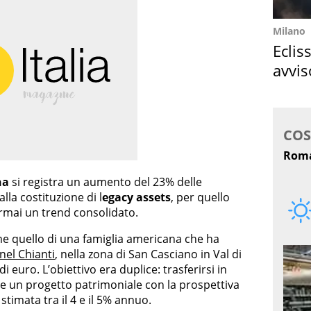
Milano
Eclis
avvis
come
na
si registra un aumento del 23% delle
alla costituzione di l
egacy assets
, per quello
 ormai un trend consolidato.
me quello di una famiglia americana che ha
nel Chianti
, nella zona di San Casciano in Val di
 euro. L’obiettivo era duplice: trasferirsi in
ire un progetto patrimoniale con la prospettiva
timata tra il 4 e il 5% annuo.