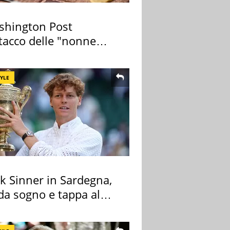
ashington Post
ttacco delle "nonne
a pasta" a Roma
TYLE
k Sinner in Sardegna,
 da sogno e tappa al
ount