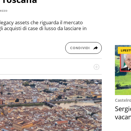
ezzo
gacy assets che riguarda il mercato
acquisti di case di lusso da lasciare in
CONDIVIDI
LIFEST
re dieci anni si occupa di informazione sul web,
cronaca, motori, spettacolo e videogame.
Castelr
Sergi
vacan
locat