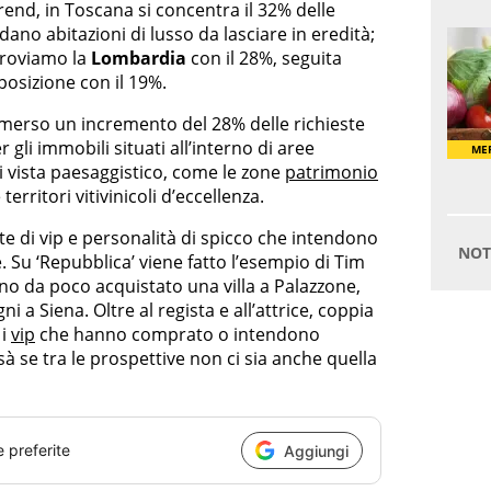
 trend, in Toscana si concentra il 32% delle
ano abitazioni di lusso da lasciare in eredità;
 troviamo la
Lombardia
con il 28%, seguita
posizione con il 19%.
 emerso un incremento del 28% delle richieste
 gli immobili situati all’interno di aree
di vista paesaggistico, come le zone
patrimonio
erritori vitivinicoli d’eccellenza.
e di vip e personalità di spicco che intendono
 Su ‘Repubblica’ viene fatto l’esempio di Tim
no da poco acquistato una villa a Palazzone,
i a Siena. Oltre al regista e all’attrice, coppia
 i
vip
che hanno comprato o intendono
à se tra le prospettive non ci sia anche quella
e preferite
Aggiungi