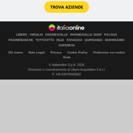
TROVA AZIENDE
LIBERO
VIRGILIO
PAGINEGIALLE
PAGINEGIALLE SHOP
PGCASA
PAGINEBIANCHE
TUTTOCITTÀ
DILEI
SIVIAGGIA
QUIFINANZA
BUONISSIMO
SUPEREVA
Chi siamo
Note Legali
Privacy
Cookie Policy
Preferenze sui cookie
Aiuto
© Italiaonline S.p.A. 2026
Direzione e coordinamento di Libero Acquisition S.á r.l.
P. IVA 03970540963