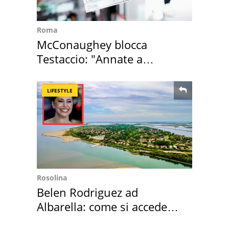
Roma
McConaughey blocca
Testaccio: "Annate a
Positano a rompe er c..."
LIFESTYLE
Rosolina
Belen Rodriguez ad
Albarella: come si accede
all'isola privata