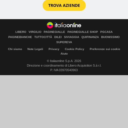
TROVA AZIENDE
LIBERO
VIRGILIO
PAGINEGIALLE
PAGINEGIALLE SHOP
PGCASA
PAGINEBIANCHE
TUTTOCITTÀ
DILEI
SIVIAGGIA
QUIFINANZA
BUONISSIMO
SUPEREVA
Chi siamo
Note Legali
Privacy
Cookie Policy
Preferenze sui cookie
Aiuto
© Italiaonline S.p.A. 2026
Direzione e coordinamento di Libero Acquisition S.á r.l.
P. IVA 03970540963