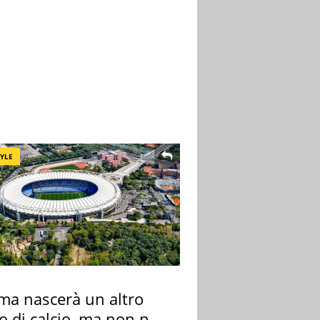
TYLE
ma nascerà un altro
o di calcio, ma non per