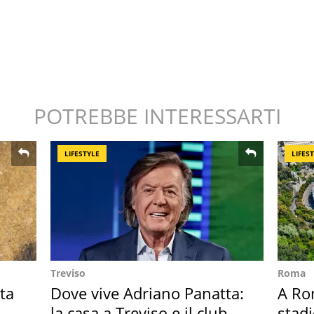
POTREBBE INTERESSARTI
LIFESTYLE
LIFES
Treviso
Roma
ta
Dove vive Adriano Panatta:
A Ro
la casa a Treviso e il club
stadi