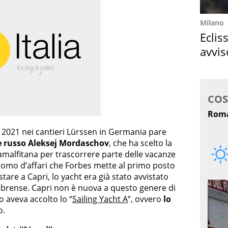
Milano
Eclis
avvis
come
o 2021 nei cantieri Lürssen in Germania pare
 russo Aleksej Mordaschov
, che ha scelto la
 amalfitana per trascorrere parte delle vacanze
uomo d’affari che Forbes mette al primo posto
stare a Capri, lo yacht era già stato avvistato
ubrense. Capri non è nuova a questo genere di
 aveva accolto lo “
Sailing Yacht A
“, ovvero
lo
o.