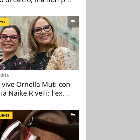
 e Lazio
TYLE
dria
 vive Ornella Muti con
glia Naike Rivelli: l'ex
zia
LENZE