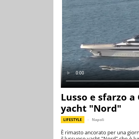
Lusso e sfarzo a
yacht "Nord"
LIFESTYLE
Napoli
È rimasto ancorato per una giorn
il lussuoso yacht "Nord" che è l