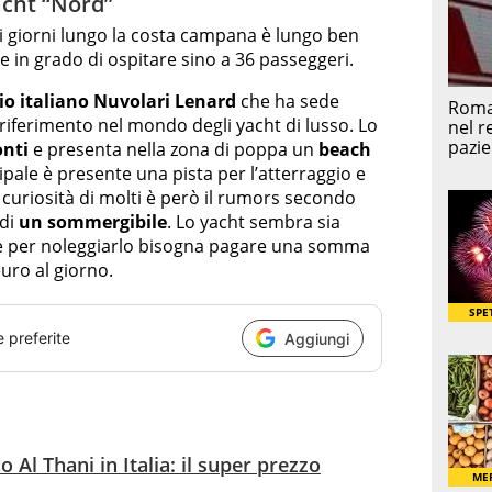
acht “Nord”
sti giorni lungo la costa campana è lungo ben
e in grado di ospitare sino a 36 passeggeri.
io italiano Nuvolari Lenard
che ha sede
 riferimento nel mondo degli yacht di lusso. Lo
onti
e presenta nella zona di poppa un
beach
ipale è presente una pista per l’atterraggio e
la curiosità di molti è però il rumors secondo
 di
un sommergibile
. Lo yacht sembra sia
o e per noleggiarlo bisogna pagare una somma
euro al giorno.
e preferite
Aggiungi
o Al Thani in Italia: il super prezzo