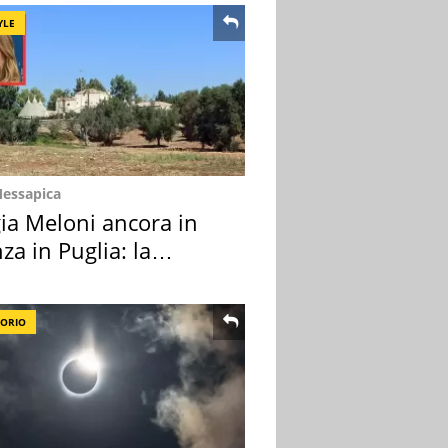
YLE
Messapica
ia Meloni ancora in
za in Puglia: la
ion scelta
TORIO