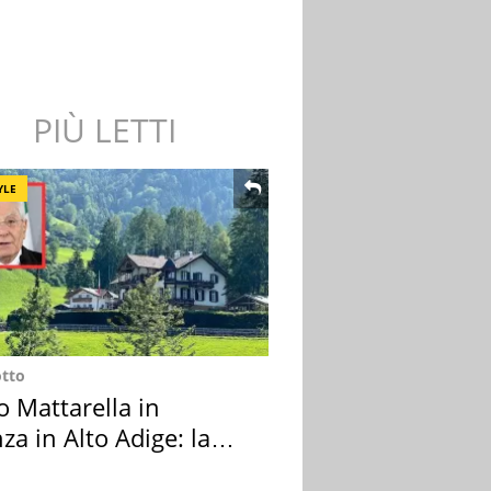
PIÙ LETTI
YLE
otto
o Mattarella in
za in Alto Adige: la
ion scelta