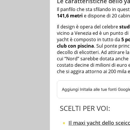
Le caratteristiche dello y
Il panfilo che sta sfilando in que
141,6 metri
e dispone di 20 cabin
Il design è opera del celebre
stud
vicino a Venezia ed è un punto di
yacht è composto in tutto da
5 p
club con piscina
. Sul ponte princ
decollo di elicotteri. Ad attirare 
cui “Nord” sarebbe dotata anche
costato decine di milioni di eur
che si aggira attorno ai 200 mila 
Aggiungi
InItalia
alle tue fonti Googl
SCELTI PER VOI:
Il maxi yacht dello sceicc