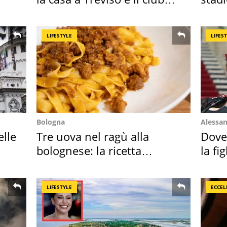
sportivo
Roma
LIFESTYLE
LIFES
Bologna
Alessan
elle
Tre uova nel ragù alla
Dove
bolognese: la ricetta
la fi
"stellata" è un caso
abba
LIFESTYLE
ECCEL