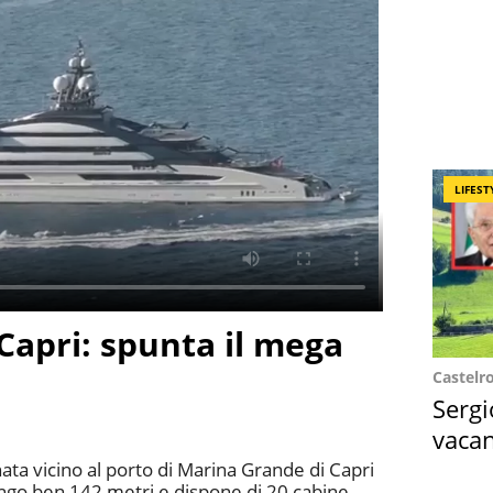
LIFEST
 Capri: spunta il mega
Castelr
Sergi
vacan
locat
ata vicino al porto di Marina Grande di Capri
ungo ben 142 metri e dispone di 20 cabine