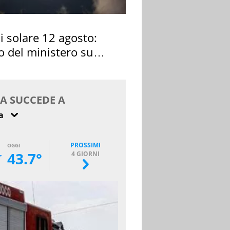
si solare 12 agosto:
o del ministero su
 osservarla