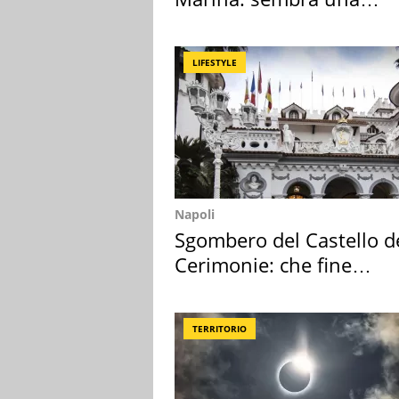
medusa ma non lo è
LIFESTYLE
Napoli
Sgombero del Castello d
Cerimonie: che fine
faranno i mobili
TERRITORIO