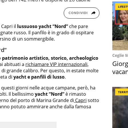
LIFEST
CONDIVIDI
 Capri il
lussuoso yacht “Nord”
che pare
te russo. Il panfilo è in grado di ospitare
ersino di un sommergibile.
rd”
Ceglie 
o
patrimonio artistico, storico, archeologico
Giorg
 abituati a
richiamare VIP internazionali,
vacan
di grande calibro. Per questo, in estate molte
eta di
yacht e panfili di lusso
.
locat
 questi giorni nelle acque campane, però, ha
TERRI
ti. Il bellissimo
yacht “Nord”
è rimasto
erno del porto di Marina Grande di
Capri
sotto
 lo hanno potuto ammirare anche dalla famosa