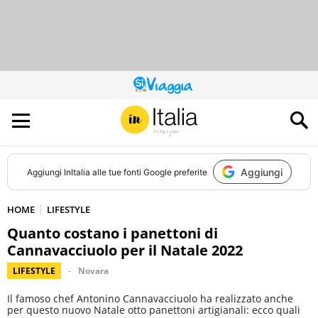
QUESTO
SITO
CONTRIBUISCE
ALL’AUDIENCE
DI
Aggiungi
Aggiungi
InItalia
alle tue fonti Google preferite
HOME
LIFESTYLE
Quanto costano i panettoni di
Cannavacciuolo per il Natale 2022
LIFESTYLE
Novara
Il famoso chef Antonino Cannavacciuolo ha realizzato anche
per questo nuovo Natale otto panettoni artigianali: ecco quali