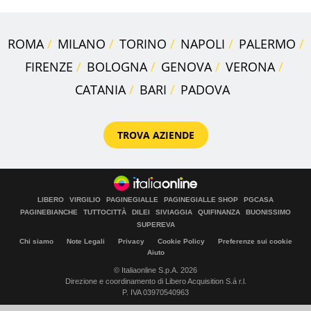
ROMA
MILANO
TORINO
NAPOLI
PALERMO
FIRENZE
BOLOGNA
GENOVA
VERONA
CATANIA
BARI
PADOVA
TROVA AZIENDE
LIBERO
VIRGILIO
PAGINEGIALLE
PAGINEGIALLE SHOP
PGCASA
PAGINEBIANCHE
TUTTOCITTÀ
DILEI
SIVIAGGIA
QUIFINANZA
BUONISSIMO
SUPEREVA
Chi siamo
Note Legali
Privacy
Cookie Policy
Preferenze sui cookie
Aiuto
© Italiaonline S.p.A. 2026
Direzione e coordinamento di Libero Acquisition S.á r.l.
P. IVA 03970540963