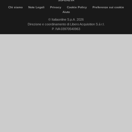
SUPEREVA
Chi siamo
Note Legali
Privacy
Cookie Policy
Preferenze sui cookie
Aiuto
© Italiaonline S.p.A. 2026
Direzione e coordinamento di Libero Acquisition S.á r.l.
P. IVA 03970540963