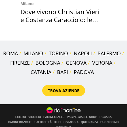
Milano
Dove vivono Christian Vieri
e Costanza Caracciolo: le
loro case
ROMA
MILANO
TORINO
NAPOLI
PALERMO
FIRENZE
BOLOGNA
GENOVA
VERONA
CATANIA
BARI
PADOVA
TROVA AZIENDE
LIBERO
VIRGILIO
PAGINEGIALLE
PAGINEGIALLE SHOP
PGCASA
PAGINEBIANCHE
TUTTOCITTÀ
DILEI
SIVIAGGIA
QUIFINANZA
BUONISSIMO