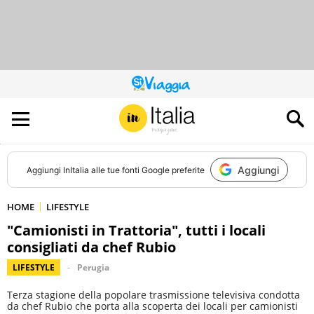
QUESTO
SITO
CONTRIBUISCE
ALL’AUDIENCE
DI
Aggiungi
Aggiungi
InItalia
alle tue fonti Google preferite
HOME
LIFESTYLE
"Camionisti in Trattoria", tutti i locali
consigliati da chef Rubio
LIFESTYLE
Perugia
Terza stagione della popolare trasmissione televisiva condotta
da chef Rubio che porta alla scoperta dei locali per camionisti