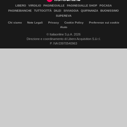
LIBERO
VIRGILIO
PAGINEGIALLE
PAGINEGIALLE SHOP
PGCASA
PAGINEBIANCHE
TUTTOCITTÀ
DILEI
SIVIAGGIA
QUIFINANZA
BUONISSIMO
SUPEREVA
Chi siamo
Note Legali
Privacy
Cookie Policy
Preferenze sui cookie
Aiuto
© Italiaonline S.p.A. 2026
Direzione e coordinamento di Libero Acquisition S.á r.l.
P. IVA 03970540963