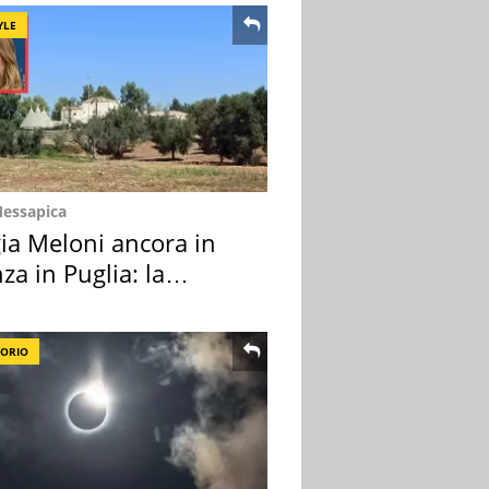
YLE
Messapica
ia Meloni ancora in
za in Puglia: la
ion scelta
TORIO