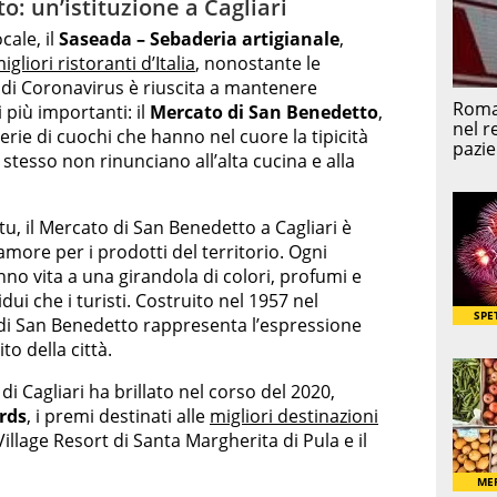
o: un’istituzione a Cagliari
cale, il
Saseada – Sebaderia artigianale
,
gliori ristoranti d’Italia
, nonostante le
 di Coronavirus è riuscita a mantenere
i più importanti: il
Mercato di San Benedetto
,
erie di cuochi che hanno nel cuore la tipicità
stesso non rinunciano all’alta cucina e alla
u, il Mercato di San Benedetto a Cagliari è
more per i prodotti del territorio. Ogni
nno vita a una girandola di colori, profumi e
idui che i turisti. Costruito nel 1957 nel
o di San Benedetto rappresenta l’espressione
to della città.
 di Cagliari ha brillato nel corso del 2020,
rds
, i premi destinati alle
migliori destinazioni
 Village Resort di Santa Margherita di Pula e il