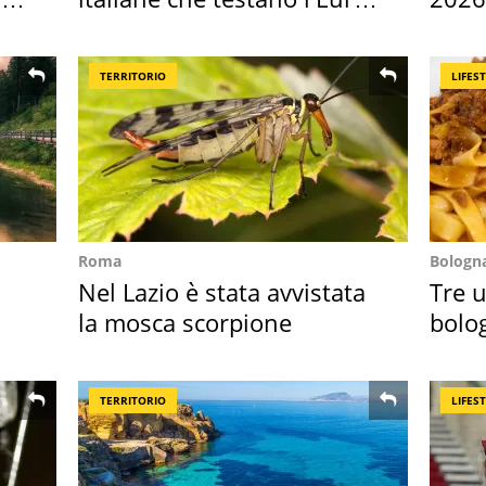
digitale
Euro
TERRITORIO
LIFES
Roma
Bologn
Nel Lazio è stata avvistata
Tre u
la mosca scorpione
bolog
"stel
TERRITORIO
LIFES