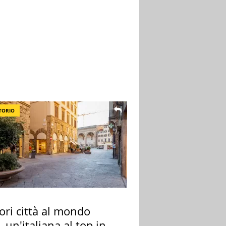
TORIO
ori città al mondo
 un'italiana al top in