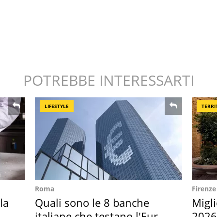
POTREBBE INTERESSARTI
LIFESTYLE
TERRI
Roma
Firenze
la
Quali sono le 8 banche
Migli
in
italiane che testano l'Euro
2026,