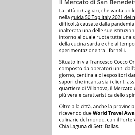
Il Mercato di San Benedett
La città di Cagliari, che vanta un lo
nella
guida 50 Top Italy 2021 dei mi
difficoltà causate dalla pandemia
inalterata una delle sue istituzion
intorno al quale ruota tutta una s
della cucina sarda e che al tempo 
sperimentazione tra i fornelli.
Situato in via Francesco Cocco Ort
composto da operatori uniti dall’a
giorno, centinaia di espositori da
sapori che incanta sia i clienti ass
quartiere di Villanova, il Mercat
più vera e caratteristica dello spiri
Oltre alla città, anche la provincia
ricevendo due
World Travel Awa
culinarie del mondo
, con il Forte
Chia Laguna di Setti Ballas.