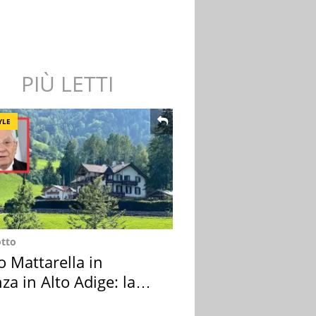
PIÙ LETTI
YLE
otto
o Mattarella in
za in Alto Adige: la
ion scelta