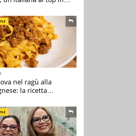
pa
TYLE
a
ova nel ragù alla
nese: la ricetta
lata" è un caso
TYLE