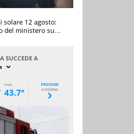
si solare 12 agosto:
o del ministero su
 osservarla