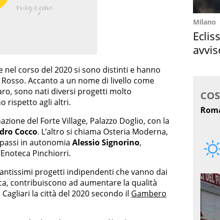
Milano
Eclis
avvis
come
he nel corso del 2020 si sono distinti e hanno
o Rosso. Accanto a un nome di livello come
ro, sono nati diversi progetti molto
 rispetto agli altri.
zione del Forte Village, Palazzo Doglio, con la
dro Cocco
. L’altro si chiama Osteria Moderna,
i passi in autonomia
Alessio Signorino
,
l’Enoteca Pinchiorri.
 tantissimi progetti indipendenti che vanno dai
esca, contribuiscono ad aumentare la qualità
 Cagliari la città del 2020 secondo il
Gambero