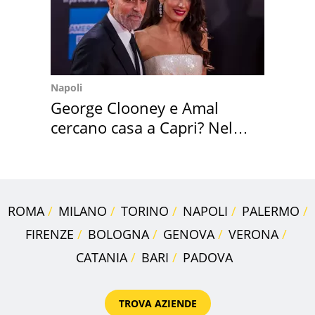
Napoli
George Clooney e Amal
cercano casa a Capri? Nel
mirino una villa
ROMA
MILANO
TORINO
NAPOLI
PALERMO
FIRENZE
BOLOGNA
GENOVA
VERONA
CATANIA
BARI
PADOVA
TROVA AZIENDE