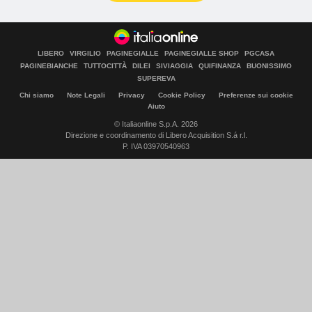
LIBERO
VIRGILIO
PAGINEGIALLE
PAGINEGIALLE SHOP
PGCASA
PAGINEBIANCHE
TUTTOCITTÀ
DILEI
SIVIAGGIA
QUIFINANZA
BUONISSIMO
SUPEREVA
Chi siamo
Note Legali
Privacy
Cookie Policy
Preferenze sui cookie
Aiuto
© Italiaonline S.p.A. 2026
Direzione e coordinamento di Libero Acquisition S.á r.l.
P. IVA 03970540963