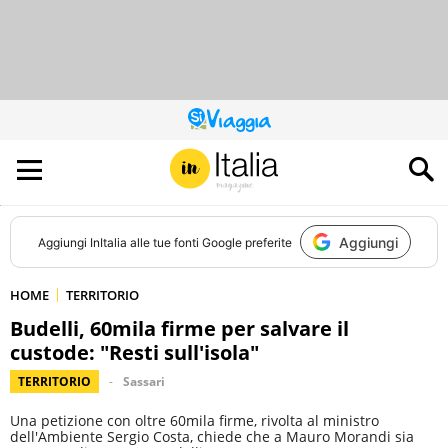
QUESTO
SITO
CONTRIBUISCE
ALL’AUDIENCE
DI
Aggiungi
Aggiungi
InItalia
alle tue fonti Google preferite
HOME
TERRITORIO
Budelli, 60mila firme per salvare il
custode: "Resti sull'isola"
TERRITORIO
Sassari
Una petizione con oltre 60mila firme, rivolta al ministro
dell'Ambiente Sergio Costa, chiede che a Mauro Morandi sia