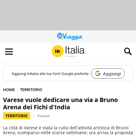
QUESTO
SITO
CONTRIBUISCE
ALL’AUDIENCE
DI
Aggiungi
Aggiungi
InItalia
alle tue fonti Google preferite
HOME
TERRITORIO
Varese vuole dedicare una via a Bruno
Arena dei Fichi d'India
TERRITORIO
Varese
La città di Varese è stata la culla dell'attività artistica di Bruno
Arena, scomparso nelle scorse settimane: ora arriva la proposta