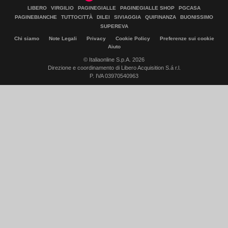
LIBERO
VIRGILIO
PAGINEGIALLE
PAGINEGIALLE SHOP
PGCASA
PAGINEBIANCHE
TUTTOCITTÀ
DILEI
SIVIAGGIA
QUIFINANZA
BUONISSIMO
SUPEREVA
Chi siamo
Note Legali
Privacy
Cookie Policy
Preferenze sui cookie
Aiuto
© Italiaonline S.p.A. 2026
Direzione e coordinamento di Libero Acquisition S.á r.l.
P. IVA 03970540963