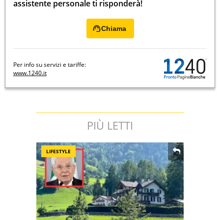
assistente personale ti risponderà!
Chiama
Per info su servizi e tariffe:
www.1240.it
PIÙ LETTI
LIFESTYLE