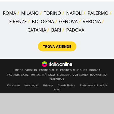
ROMA
MILANO
TORINO
NAPOLI
PALERMO
FIRENZE
BOLOGNA
GENOVA
VERONA
CATANIA
BARI
PADOVA
TROVA AZIENDE
LIBERO
VIRGILIO
PAGINEGIALLE
PAGINEGIALLE SHOP
PGCASA
PAGINEBIANCHE
TUTTOCITTÀ
DILEI
SIVIAGGIA
QUIFINANZA
BUONISSIMO
SUPEREVA
Chi siamo
Note Legali
Privacy
Cookie Policy
Preferenze sui cookie
Aiuto
© Italiaonline S.p.A. 2026
Direzione e coordinamento di Libero Acquisition S.á r.l.
P. IVA 03970540963