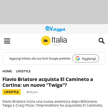
QUESTO
SITO
CONTRIBUISCE
ALL’AUDIENCE
DI
Aggiungi
Aggiungi
InItalia
alle tue fonti Google preferite
HOME
LIFESTYLE
Flavio Briatore acquista El Camineto a
Cortina: un nuovo "Twiga"?
LIFESTYLE
Belluno
Flavio Briatore inizia una nuova avventura dopo Billionaire,
Twiga e Crazy Pizza: l'imprenditore ha acquistato El Camineto,