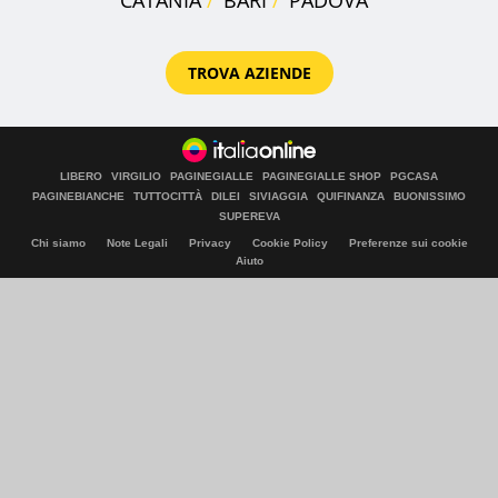
TROVA AZIENDE
LIBERO
VIRGILIO
PAGINEGIALLE
PAGINEGIALLE SHOP
PGCASA
PAGINEBIANCHE
TUTTOCITTÀ
DILEI
SIVIAGGIA
QUIFINANZA
BUONISSIMO
SUPEREVA
Chi siamo
Note Legali
Privacy
Cookie Policy
Preferenze sui cookie
Aiuto
© Italiaonline S.p.A. 2026
Direzione e coordinamento di Libero Acquisition S.á r.l.
P. IVA 03970540963