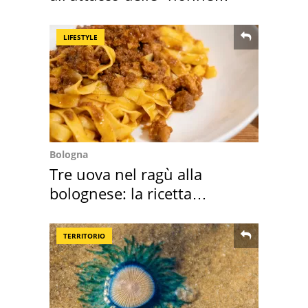
della pasta" a Roma
LIFESTYLE
Bologna
Tre uova nel ragù alla
bolognese: la ricetta
"stellata" è un caso
TERRITORIO