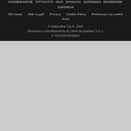
PAGINEBIANCHE
TUTTOCITTÀ
DILEI
SIVIAGGIA
QUIFINANZA
BUONISSIMO
SUPEREVA
Chi siamo
Note Legali
Privacy
Cookie Policy
Preferenze sui cookie
Aiuto
© Italiaonline S.p.A. 2026
Direzione e coordinamento di Libero Acquisition S.á r.l.
P. IVA 03970540963