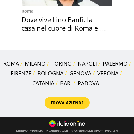
Roma
Dove vive Lino Banfi: la
casa nel cuore di Roma e i
suoi cimeli
ROMA
MILANO
TORINO
NAPOLI
PALERMO
FIRENZE
BOLOGNA
GENOVA
VERONA
CATANIA
BARI
PADOVA
TROVA AZIENDE
LIBERO
VIRGILIO
PAGINEGIALLE
PAGINEGIALLE SHOP
PGCASA