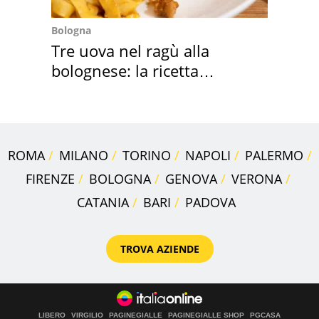
Bologna
Tre uova nel ragù alla
bolognese: la ricetta
"stellata" è un caso
ROMA
MILANO
TORINO
NAPOLI
PALERMO
FIRENZE
BOLOGNA
GENOVA
VERONA
CATANIA
BARI
PADOVA
TROVA AZIENDE
LIBERO
VIRGILIO
PAGINEGIALLE
PAGINEGIALLE SHOP
PGCASA