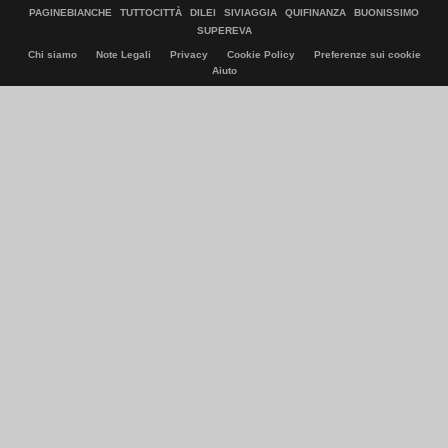
PAGINEBIANCHE
TUTTOCITTÀ
DILEI
SIVIAGGIA
QUIFINANZA
BUONISSIMO
SUPEREVA
Chi siamo
Note Legali
Privacy
Cookie Policy
Preferenze sui cookie
Aiuto
© Italiaonline S.p.A. 2026
Direzione e coordinamento di Libero Acquisition S.á r.l.
P. IVA 03970540963