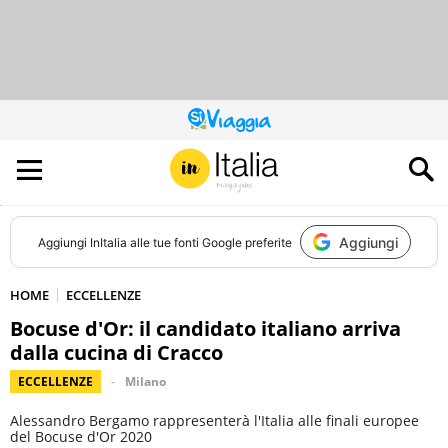
QUESTO
SITO
CONTRIBUISCE
ALL’AUDIENCE
DI
Aggiungi
Aggiungi
InItalia
alle tue fonti Google preferite
HOME
ECCELLENZE
Bocuse d'Or: il candidato italiano arriva
dalla cucina di Cracco
ECCELLENZE
Milano
Alessandro Bergamo rappresenterà l'Italia alle finali europee
del Bocuse d'Or 2020