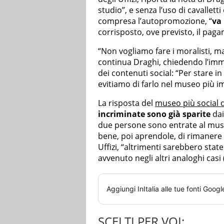
studio”, e senza l’uso di cavalletti 
compresa l’autopromozione, “
va
corrisposto, ove previsto, il pag
“Non vogliamo fare i moralisti, 
continua Draghi, chiedendo l’imme
dei contenuti social: “Per stare in
evitiamo di farlo nel museo più i
La risposta del
museo più social d’
incriminate sono già sparite
dai
due persone sono entrate al muse
bene, poi aprendole, di rimanere
Uffizi, “altrimenti sarebbero st
avvenuto negli altri analoghi casi (
Aggiungi
InItalia
alle tue fonti Googl
SCELTI PER VOI: