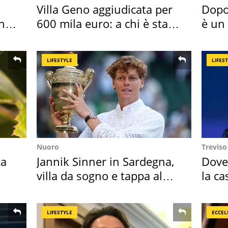
Villa Geno aggiudicata per
Dopo
in
600 mila euro: a chi è stata
è un
assegnata
scap
LIFESTYLE
LIFES
Nuoro
Treviso
ta
Jannik Sinner in Sardegna,
Dove
villa da sogno e tappa al
la ca
discount
spor
LIFESTYLE
ECCEL