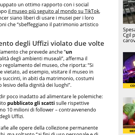
uppato un ottimo rapporto con i social
empo
il museo più seguito al mondo su TikTok
,
ncer siano liberi di usare i musei per i loro
ioni che “sbeffeggiano il patrimonio artistico
nto degli Uffizi violato due volte
egolamento che prevede anche “
un
ialità degli ambienti museali”, afferma il
so regolamento del museo, che riporta: “Si
vietato, ad esempio, visitare il museo in
 succinti, in abiti da matrimonio, costumi
 lesivo della dignità dei luoghi”.
dir poco inadatto ad alimentare le polemiche:
bito
pubblicato gli scatti
sulle rispettive
no 10 milioni di follower – contravvenendo
gli Uffizi.
rafie alle opere della collezione permanente
ghi, ma soltanto “ai fini di uso personale e di