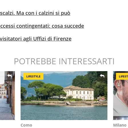
calzi. Ma con i calzini si può
 accessi contingentati: cosa succede
isitatori agli Uffizi di Firenze
POTREBBE INTERESSARTI
LIFESTYLE
LIFES
Como
Milano