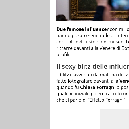
Due famose influencer
con milio
hanno posato seminude all’inter
controlli dei custodi del museo. L
ritrarre davanti alla Venere di Bott
profili.
Il sexy blitz delle influe
Il blitz è avvenuto la mattina del
fatte fotografare davanti alla
Vene
quando fu
Chiara Ferragni
a posa
qualche iniziale polemica, ci fu un
che
si parlò di “Effetto Ferragni”.