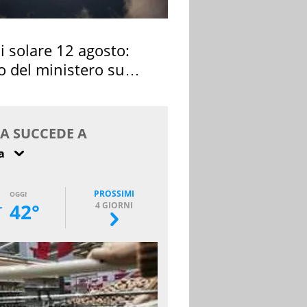
si solare 12 agosto:
o del ministero su
 osservarla