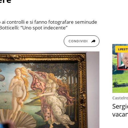
ai controlli e si fanno fotografare seminude
 Botticelli: “Uno spot indecente”
CONDIVIDI
LIFEST
Castelr
Sergi
vacan
locat