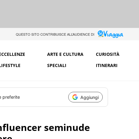
QUESTO SITO CONTRIBUISCE ALL’AUDIENCE DI
ECCELLENZE
ARTE E CULTURA
CURIOSITÀ
LIFESTYLE
SPECIALI
ITINERARI
e preferite
Aggiungi
: influencer seminude
ere