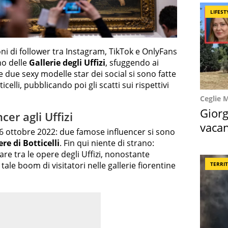
LIFEST
ni di follower tra Instagram, TikTok e OnlyFans
no delle
Gallerie degli Uffizi
, sfuggendo ai
e due sexy modelle star dei social si sono fatte
icelli, pubblicando poi gli scatti sui rispettivi
Ceglie 
Giorg
ncer agli Uffizi
vacan
 26 ottobre 2022: due famose influencer si sono
locat
re di Botticelli
. Fin qui niente di strano:
re tra le opere degli Uffizi, nonostante
 tale boom di visitatori nelle gallerie fiorentine
TERRI