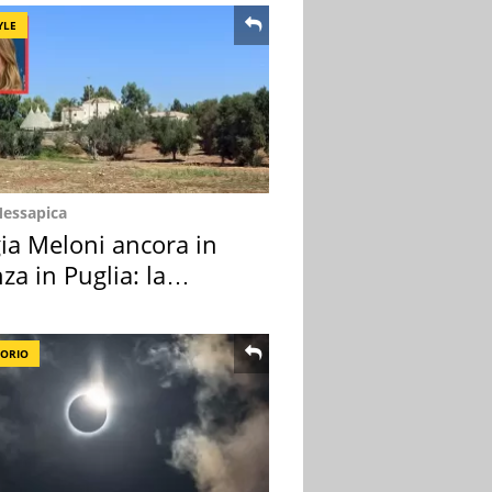
YLE
Messapica
ia Meloni ancora in
za in Puglia: la
ion scelta
TORIO