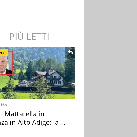
PIÙ LETTI
YLE
otto
o Mattarella in
za in Alto Adige: la
ion scelta