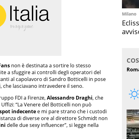
Milano
Eclis
avvis
come
Fans
non è destinata a sortire lo stesso
te a sfuggire ai controlli degli operatori del
anti al capolavoro di Sandro Botticelli in pose
i
, che lasciavano intravedere il seno.
ruppo FDI a Firenze,
Alessandro Draghi
, che
Uffizi: “La Venere del Botticelli non può
spot indecente
e mi pare strano che i custodi
istanza di diverse ore al direttore Schmidt non
ni
delle due sexy influencer”, si legge nella