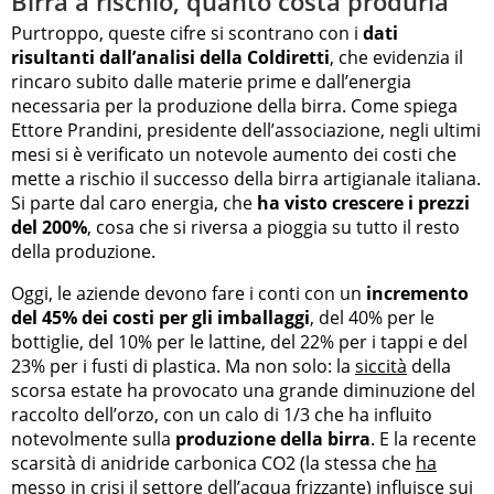
Birra a rischio, quanto costa produrla
Purtroppo, queste cifre si scontrano con i
dati
risultanti dall’analisi della Coldiretti
, che evidenzia il
rincaro subito dalle materie prime e dall’energia
necessaria per la produzione della birra. Come spiega
Ettore Prandini, presidente dell’associazione, negli ultimi
mesi si è verificato un notevole aumento dei costi che
mette a rischio il successo della birra artigianale italiana.
Si parte dal caro energia, che
ha visto crescere i prezzi
del 200%
, cosa che si riversa a pioggia su tutto il resto
della produzione.
Oggi, le aziende devono fare i conti con un
incremento
del 45% dei costi per gli imballaggi
, del 40% per le
bottiglie, del 10% per le lattine, del 22% per i tappi e del
23% per i fusti di plastica. Ma non solo: la
siccità
della
scorsa estate ha provocato una grande diminuzione del
raccolto dell’orzo, con un calo di 1/3 che ha influito
notevolmente sulla
produzione della birra
. E la recente
scarsità di anidride carbonica CO2 (la stessa che
ha
messo in crisi il settore dell’acqua frizzante
) influisce sui