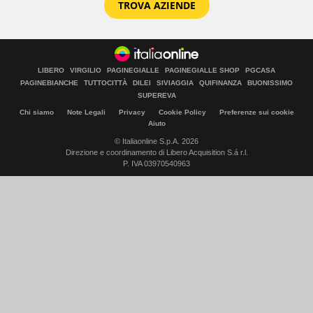
TROVA AZIENDE
LIBERO
VIRGILIO
PAGINEGIALLE
PAGINEGIALLE SHOP
PGCASA
PAGINEBIANCHE
TUTTOCITTÀ
DILEI
SIVIAGGIA
QUIFINANZA
BUONISSIMO
SUPEREVA
Chi siamo
Note Legali
Privacy
Cookie Policy
Preferenze sui cookie
Aiuto
© Italiaonline S.p.A. 2026
Direzione e coordinamento di Libero Acquisition S.á r.l.
P. IVA 03970540963