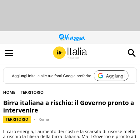
QUESTO
SITO
CONTRIBUISCE
ALL’AUDIENCE
DI
Aggiungi
Aggiungi
InItalia
alle tue fonti Google preferite
HOME
TERRITORIO
Birra italiana a rischio: il Governo pronto a
intervenire
TERRITORIO
Roma
Il caro energia, l'aumento dei costi e la scarsità di risorse mette
a rischio la filiera della birra italiana. Ma il Governo è pronto ad