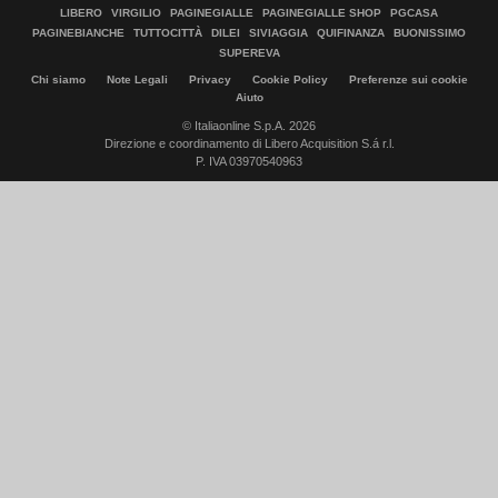
LIBERO
VIRGILIO
PAGINEGIALLE
PAGINEGIALLE SHOP
PGCASA
PAGINEBIANCHE
TUTTOCITTÀ
DILEI
SIVIAGGIA
QUIFINANZA
BUONISSIMO
SUPEREVA
Chi siamo
Note Legali
Privacy
Cookie Policy
Preferenze sui cookie
Aiuto
© Italiaonline S.p.A. 2026
Direzione e coordinamento di Libero Acquisition S.á r.l.
P. IVA 03970540963