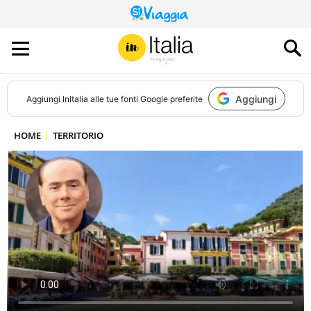
QUESTO
SITO
CONTRIBUISCE
ALL’AUDIENCE
DI
Aggiungi
Aggiungi
InItalia
alle tue fonti Google preferite
HOME
TERRITORIO