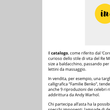
Il
catalogo
, come riferito dal ‘Cor
curioso dello stile di vita del Re Mi
size a baldacchino, passando per il 
lettini da massaggio.
In vendita, per esempio, una targ
calligrafica “Familie Benko”, tende 
anche 9 riproduzioni dei celebri r
addirittura da Andy Warhol.
Chi partecipa all’asta ha la possib
specchi imponenti, lampade di de