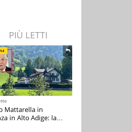
PIÙ LETTI
YLE
otto
o Mattarella in
za in Alto Adige: la
ion scelta