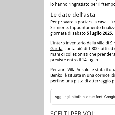
lo hanno ringraziato per il “temp
Le date dell’asta
Per provare a portarsi a casa il “t
Sirmione, l’appuntamento finalizzat
giornata di sabato
5 luglio 2025
.
L’intero inventario della villa di S
Garda
, conta più di 1.800 lotti e
mani di collezionisti che prendera
previste entro il 14 luglio.
Per anni Villa Ansaldi è stata il q
Benko: è situata in una cornice idi
perfino una pista di atterraggio 
Aggiungi
InItalia
alle tue fonti Googl
SCELTI PER VOI: