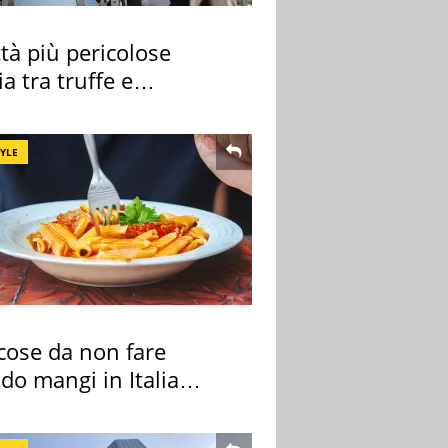
ttà più pericolose
lia tra truffe e
nalità
TYLE
cose da non fare
do mangi in Italia
ndo la BBC