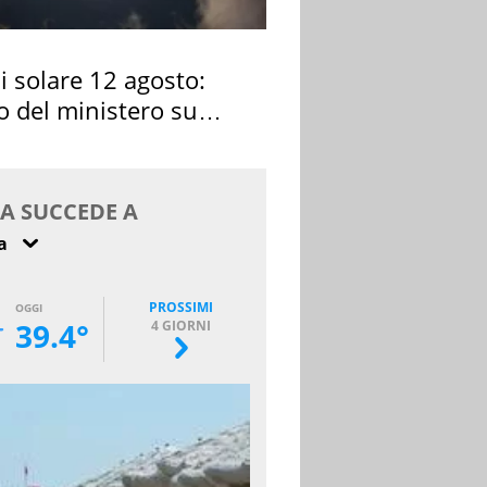
si solare 12 agosto:
o del ministero su
 osservarla