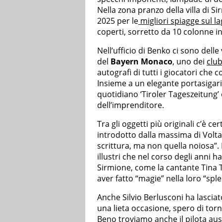
Nella zona pranzo della villa di S
2025 per le
migliori spiagge sul l
coperti, sorretto da 10 colonne in 
Nell’ufficio di Benko ci sono delle
del
Bayern Monaco
, uno dei
club
autografi di tutti i giocatori ch
Insieme a un elegante portasigari
quotidiano ‘Tiroler Tageszeitung’ 
dell’imprenditore.
Tra gli oggetti più originali c’è ce
introdotto dalla massima di Voltai
scrittura, ma non quella noiosa”. I
illustri che nel corso degli anni h
Sirmione, come la cantante Tina T
aver fatto “magie” nella loro “spl
Anche Silvio Berlusconi ha lasciato
una lieta occasione, spero di torna
Beno troviamo anche il pilota au