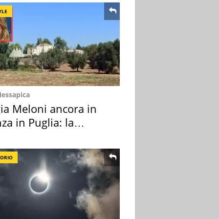
YLE
Messapica
ia Meloni ancora in
za in Puglia: la
ion scelta
TORIO