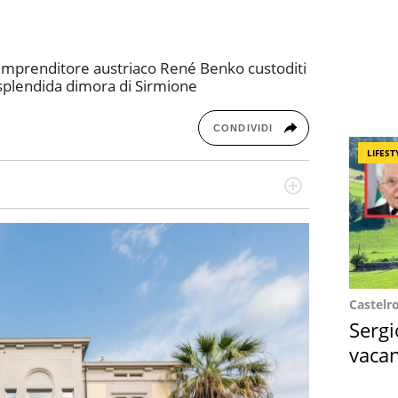
ell'imprenditore austriaco René Benko custoditi
ua splendida dimora di Sirmione
CONDIVIDI
LIFEST
re dieci anni si occupa di informazione sul web,
cronaca, motori, spettacolo e videogame.
Castelr
Sergi
vacan
locat