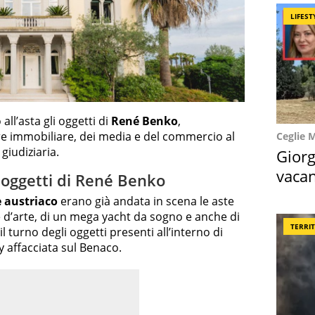
LIFEST
ll’asta gli oggetti di
René Benko
,
re immobiliare, dei media e del commercio al
Ceglie 
giudiziaria.
Giorg
vacan
li oggetti di René Benko
locat
 austriaco
erano già andata in scena le aste
ne d’arte, di un mega yacht da sogno e anche di
TERRI
l turno degli oggetti presenti all’interno di
ty affacciata sul Benaco.