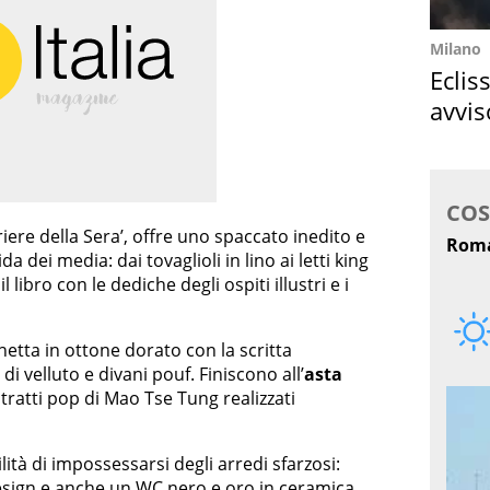
Milano
Eclis
avvis
come
riere della Sera’, offre uno spaccato inedito e
da dei media: dai tovaglioli in lino ai letti king
libro con le dediche degli ospiti illustri e i
hetta in ottone dorato con la scritta
di velluto e divani pouf. Finiscono all’
asta
itratti pop di Mao Tse Tung realizzati
ilità di impossessarsi degli arredi sfarzosi:
sign e anche un WC nero e oro in ceramica.