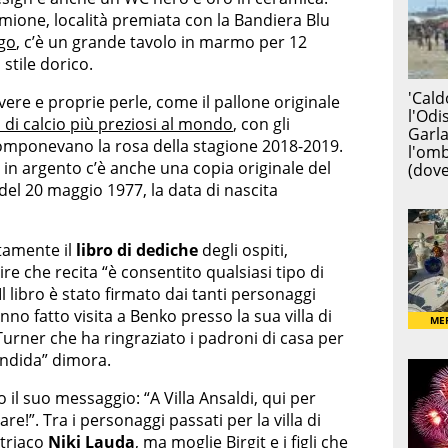
irmione, località premiata con la Bandiera Blu
ago
, c’è un grande tavolo in marmo per 12
stile dorico.
 vere e proprie perle, come il pallone originale
 di calcio più preziosi al mondo
, con gli
e componevano la rosa della stagione 2018-2019.
 in argento c’è anche una copia originale del
del 20 maggio 1977, la data di nascita
rtamente il
libro di dediche
degli ospiti,
re che recita “è consentito qualsiasi tipo di
l libro è stato firmato dai tanti personaggi
anno fatto visita a Benko presso la sua villa di
urner che ha ringraziato i padroni di casa per
endida” dimora.
 il suo messaggio: “A Villa Ansaldi, qui per
re!”. Tra i personaggi passati per la villa di
striaco
Niki Lauda
, ma moglie Birgit e i figli che