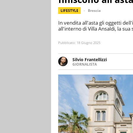
LIFESTYLE
Brescia
In vendita all'asta gli oggetti d
all'interno di Villa Ansaldi, la s
Pubblicato:
18 Giugno 2025
Silvio Frantellizzi
GIORNALISTA
Giornalista pubblicista. Da olt
scrivendo di sport, attualità, 