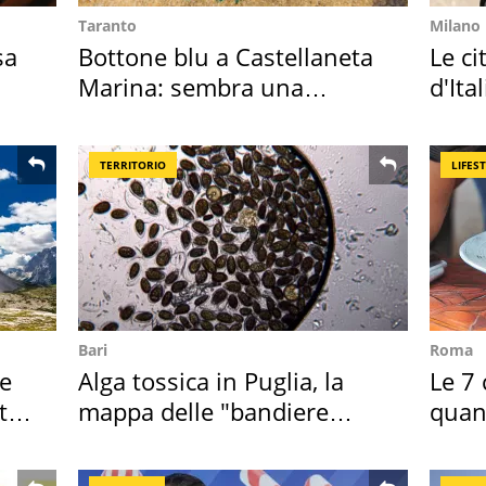
Taranto
Milano
sa
Bottone blu a Castellaneta
Le ci
Marina: sembra una
d'Ita
medusa ma non lo è
crimi
TERRITORIO
LIFES
Bari
Roma
re
Alga tossica in Puglia, la
Le 7 
ta
mappa delle "bandiere
quan
rosse"
seco