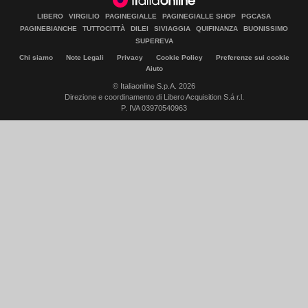
LIBERO
VIRGILIO
PAGINEGIALLE
PAGINEGIALLE SHOP
PGCASA
PAGINEBIANCHE
TUTTOCITTÀ
DILEI
SIVIAGGIA
QUIFINANZA
BUONISSIMO
SUPEREVA
Chi siamo
Note Legali
Privacy
Cookie Policy
Preferenze sui cookie
Aiuto
© Italiaonline S.p.A. 2026
Direzione e coordinamento di Libero Acquisition S.á r.l.
P. IVA 03970540963