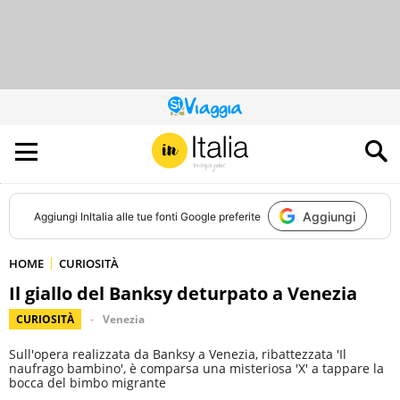
QUESTO
SITO
CONTRIBUISCE
ALL’AUDIENCE
DI
Aggiungi
Aggiungi
InItalia
alle tue fonti Google preferite
HOME
CURIOSITÀ
Il giallo del Banksy deturpato a Venezia
CURIOSITÀ
Venezia
Sull'opera realizzata da Banksy a Venezia, ribattezzata 'Il
naufrago bambino', è comparsa una misteriosa 'X' a tappare la
bocca del bimbo migrante