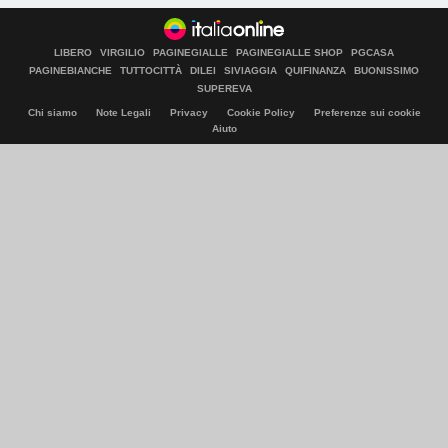
LIBERO
VIRGILIO
PAGINEGIALLE
PAGINEGIALLE SHOP
PGCASA
PAGINEBIANCHE
TUTTOCITTÀ
DILEI
SIVIAGGIA
QUIFINANZA
BUONISSIMO
SUPEREVA
Chi siamo
Note Legali
Privacy
Cookie Policy
Preferenze sui cookie
Aiuto
© Italiaonline S.p.A. 2026
Direzione e coordinamento di Libero Acquisition S.á r.l.
P. IVA 03970540963