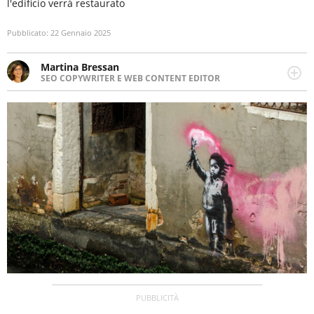
l'edificio verrà restaurato
Pubblicato:
22 Gennaio 2025
Martina Bressan
SEO COPYWRITER E WEB CONTENT EDITOR
Appassionata di viaggi, di trail running e di yoga, ama
scoprire nuovi posti e nuove culture. Curiosa,
determinata e intraprendente adora leggere ma
soprattutto scrivere.