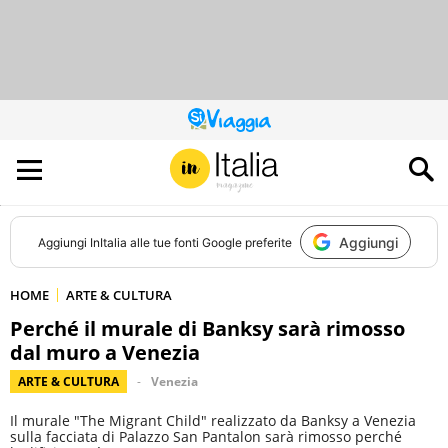
QUESTO
SITO
CONTRIBUISCE
ALL’AUDIENCE
DI
Aggiungi
Aggiungi
InItalia
alle tue fonti Google preferite
HOME
ARTE & CULTURA
Perché il murale di Banksy sarà rimosso
dal muro a Venezia
ARTE & CULTURA
Venezia
Il murale "The Migrant Child" realizzato da Banksy a Venezia
sulla facciata di Palazzo San Pantalon sarà rimosso perché