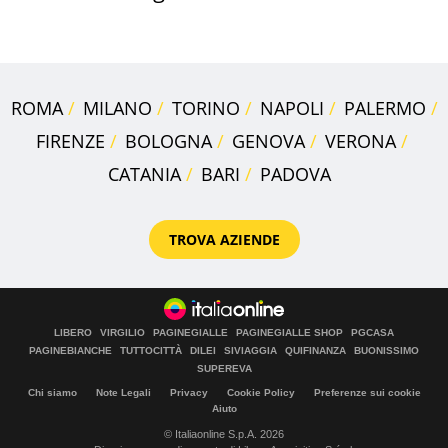
supermercato
ROMA
MILANO
TORINO
NAPOLI
PALERMO
FIRENZE
BOLOGNA
GENOVA
VERONA
CATANIA
BARI
PADOVA
TROVA AZIENDE
LIBERO
VIRGILIO
PAGINEGIALLE
PAGINEGIALLE SHOP
PGCASA
PAGINEBIANCHE
TUTTOCITTÀ
DILEI
SIVIAGGIA
QUIFINANZA
BUONISSIMO
SUPEREVA
Chi siamo
Note Legali
Privacy
Cookie Policy
Preferenze sui cookie
Aiuto
© Italiaonline S.p.A. 2026