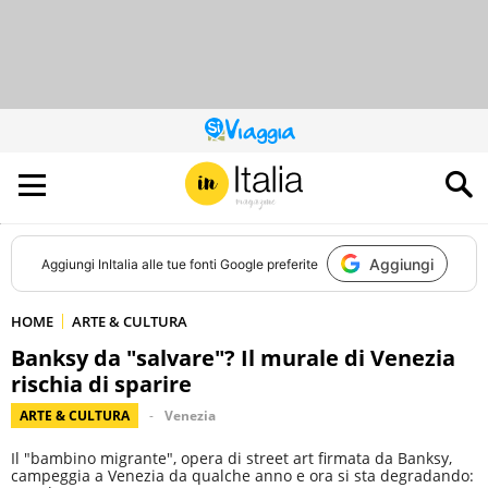
QUESTO
SITO
CONTRIBUISCE
ALL’AUDIENCE
DI
Aggiungi
Aggiungi
InItalia
alle tue fonti Google preferite
HOME
ARTE & CULTURA
Banksy da "salvare"? Il murale di Venezia
rischia di sparire
ARTE & CULTURA
Venezia
Il "bambino migrante", opera di street art firmata da Banksy,
campeggia a Venezia da qualche anno e ora si sta degradando: