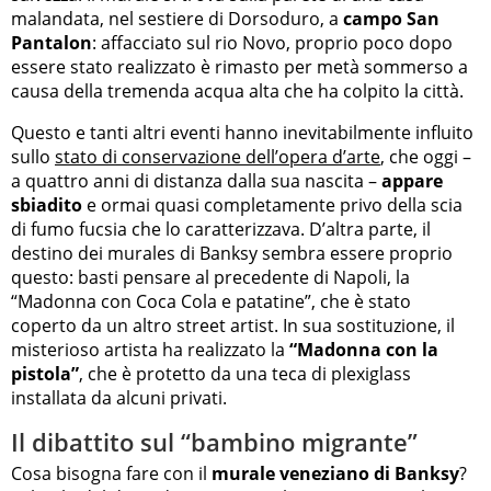
malandata, nel sestiere di Dorsoduro, a
campo San
Pantalon
: affacciato sul rio Novo, proprio poco dopo
essere stato realizzato è rimasto per metà sommerso a
causa della tremenda acqua alta che ha colpito la città.
Questo e tanti altri eventi hanno inevitabilmente influito
sullo
stato di conservazione dell’opera d’arte
, che oggi –
a quattro anni di distanza dalla sua nascita –
appare
sbiadito
e ormai quasi completamente privo della scia
di fumo fucsia che lo caratterizzava. D’altra parte, il
destino dei murales di Banksy sembra essere proprio
questo: basti pensare al precedente di Napoli, la
“Madonna con Coca Cola e patatine”, che è stato
coperto da un altro street artist. In sua sostituzione, il
misterioso artista ha realizzato la
“Madonna con la
pistola”
, che è protetto da una teca di plexiglass
installata da alcuni privati.
Il dibattito sul “bambino migrante”
Cosa bisogna fare con il
murale veneziano di Banksy
?