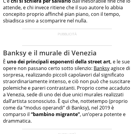
C’è
chi si schiera per salvarlo
dall’inesorabile fine che lo
attende, e chi invece ritiene che il suo autore lo abbia
concepito proprio affinché pian piano, con il tempo,
sbiadisca sino a scomparire nel nulla.
Banksy e il murale di Venezia
È
uno dei principali esponenti della street art
, e le sue
opere non passano certo sotto silenzio:
Banksy
agisce di
sorpresa, realizzando piccoli capolavori dal significato
straordinariamente intenso, e ciò non può che suscitare
polemiche e pareri contrastanti. Proprio come accaduto
a Venezia, sede di uno dei due unici murales realizzati
dall’artista sconosciuto. È qui che, nottetempo (proprio
come da “modus operandi” di Banksy), nel 2019 è
comparso il
“bambino migrante”
, un’opera potente e
drammatica.