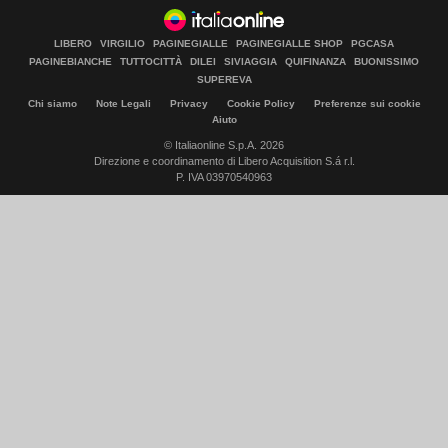
LIBERO
VIRGILIO
PAGINEGIALLE
PAGINEGIALLE SHOP
PGCASA
PAGINEBIANCHE
TUTTOCITTÀ
DILEI
SIVIAGGIA
QUIFINANZA
BUONISSIMO
SUPEREVA
Chi siamo
Note Legali
Privacy
Cookie Policy
Preferenze sui cookie
Aiuto
© Italiaonline S.p.A. 2026
Direzione e coordinamento di Libero Acquisition S.á r.l.
P. IVA 03970540963