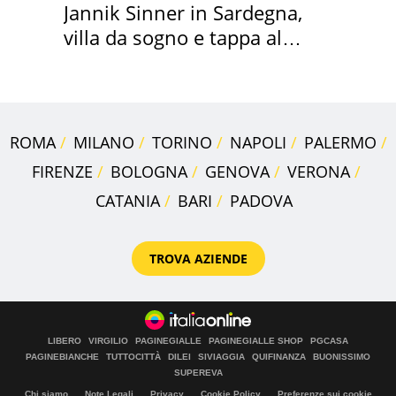
Jannik Sinner in Sardegna,
villa da sogno e tappa al
discount
ROMA
MILANO
TORINO
NAPOLI
PALERMO
FIRENZE
BOLOGNA
GENOVA
VERONA
CATANIA
BARI
PADOVA
TROVA AZIENDE
LIBERO
VIRGILIO
PAGINEGIALLE
PAGINEGIALLE SHOP
PGCASA
PAGINEBIANCHE
TUTTOCITTÀ
DILEI
SIVIAGGIA
QUIFINANZA
BUONISSIMO
SUPEREVA
Chi siamo
Note Legali
Privacy
Cookie Policy
Preferenze sui cookie