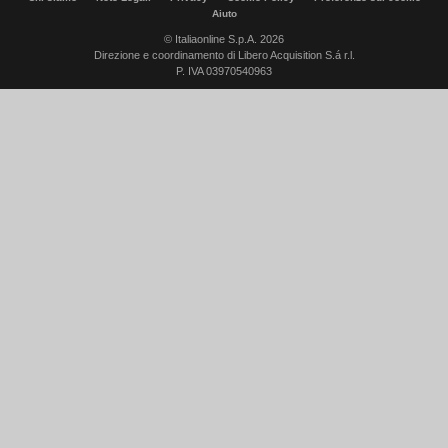
Aiuto
© Italiaonline S.p.A. 2026
Direzione e coordinamento di Libero Acquisition S.á r.l.
P. IVA 03970540963