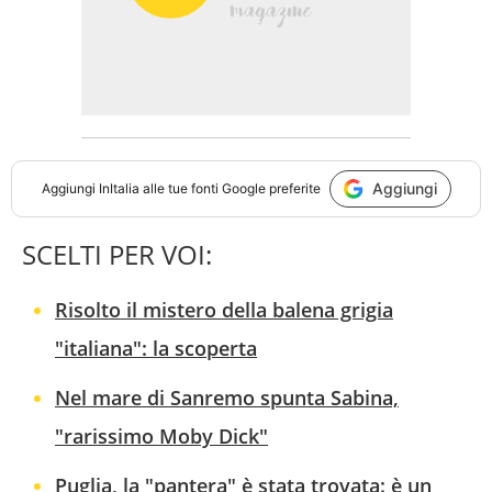
Aggiungi
Aggiungi
InItalia
alle tue fonti Google preferite
SCELTI PER VOI:
Risolto il mistero della balena grigia
"italiana": la scoperta
Nel mare di Sanremo spunta Sabina,
"rarissimo Moby Dick"
Puglia, la "pantera" è stata trovata: è un