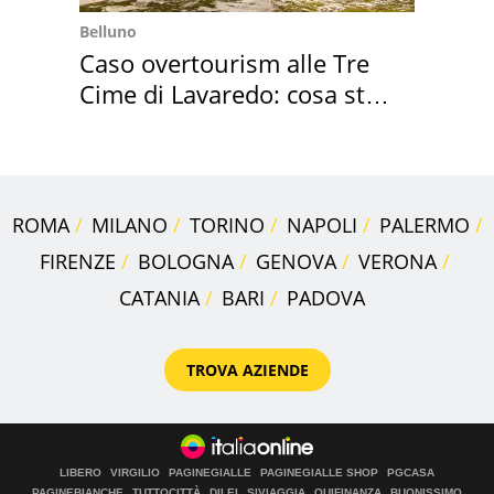
Belluno
Caso overtourism alle Tre
Cime di Lavaredo: cosa sta
succedendo
ROMA
MILANO
TORINO
NAPOLI
PALERMO
FIRENZE
BOLOGNA
GENOVA
VERONA
CATANIA
BARI
PADOVA
TROVA AZIENDE
LIBERO
VIRGILIO
PAGINEGIALLE
PAGINEGIALLE SHOP
PGCASA
PAGINEBIANCHE
TUTTOCITTÀ
DILEI
SIVIAGGIA
QUIFINANZA
BUONISSIMO