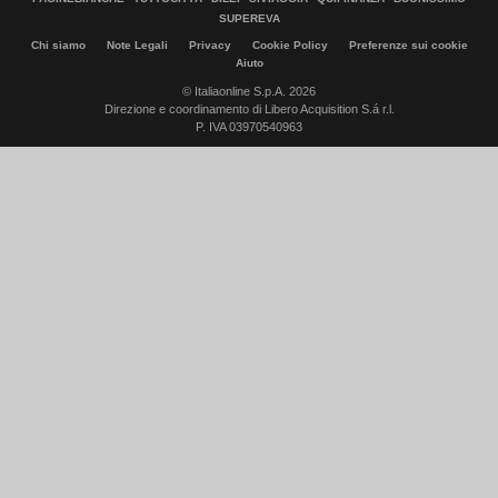
SUPEREVA
Chi siamo
Note Legali
Privacy
Cookie Policy
Preferenze sui cookie
Aiuto
© Italiaonline S.p.A. 2026
Direzione e coordinamento di Libero Acquisition S.á r.l.
P. IVA 03970540963