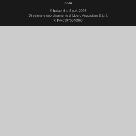
Aiuto
© Italiaonline S.p.A. 2026
Direzione e coordinamento di Libero Acquisition S.á r.l.
P. IVA 03970540963