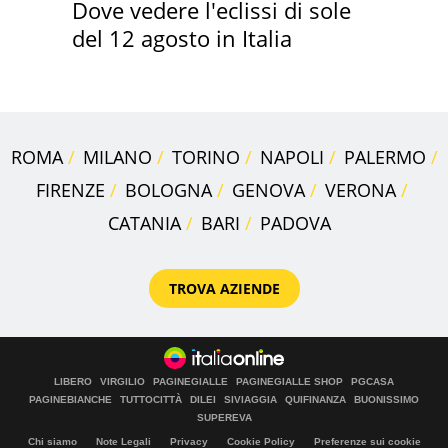
Dove vedere l'eclissi di sole
del 12 agosto in Italia
ROMA
MILANO
TORINO
NAPOLI
PALERMO
FIRENZE
BOLOGNA
GENOVA
VERONA
CATANIA
BARI
PADOVA
TROVA AZIENDE
LIBERO
VIRGILIO
PAGINEGIALLE
PAGINEGIALLE SHOP
PGCASA
PAGINEBIANCHE
TUTTOCITTÀ
DILEI
SIVIAGGIA
QUIFINANZA
BUONISSIMO
SUPEREVA
Chi siamo
Note Legali
Privacy
Cookie Policy
Preferenze sui cookie