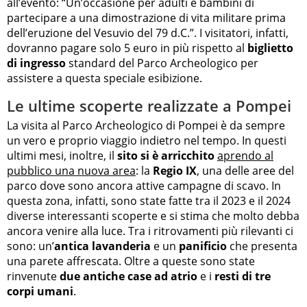
all’evento: “Un’occasione per adulti e bambini di
partecipare a una dimostrazione di vita militare prima
dell’eruzione del Vesuvio del 79 d.C.”. I visitatori, infatti,
dovranno pagare solo 5 euro in più rispetto al
biglietto
di ingresso
standard del Parco Archeologico per
assistere a questa speciale esibizione.
Le ultime scoperte realizzate a Pompei
La visita al Parco Archeologico di Pompei è da sempre
un vero e proprio viaggio indietro nel tempo. In questi
ultimi mesi, inoltre, il
sito si è arricchito
aprendo al
pubblico una nuova area
: la
Regio IX
, una delle aree del
parco dove sono ancora attive campagne di scavo. In
questa zona, infatti, sono state fatte tra il 2023 e il 2024
diverse interessanti scoperte e si stima che molto debba
ancora venire alla luce. Tra i ritrovamenti più rilevanti ci
sono: un’
antica lavanderia
e un
panificio
che presenta
una parete affrescata. Oltre a queste sono state
rinvenute
due antiche case ad atrio
e i
resti di tre
corpi umani
.