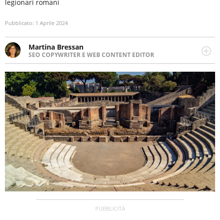
legionari romani
Pubblicato:
1 Aprile 2024
Martina Bressan
SEO COPYWRITER E WEB CONTENT EDITOR
Appassionata di viaggi, di trail running e di yoga, ama
scoprire nuovi posti e nuove culture. Curiosa,
determinata e intraprendente adora leggere ma
soprattutto scrivere.