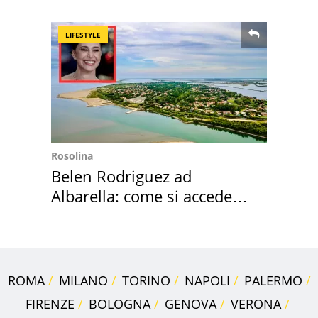
perché
LIFESTYLE
Rosolina
Belen Rodriguez ad
Albarella: come si accede
all'isola privata
ROMA
MILANO
TORINO
NAPOLI
PALERMO
FIRENZE
BOLOGNA
GENOVA
VERONA