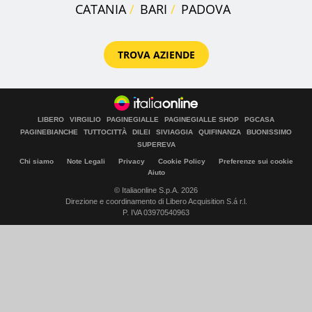
CATANIA
BARI
PADOVA
TROVA AZIENDE
LIBERO
VIRGILIO
PAGINEGIALLE
PAGINEGIALLE SHOP
PGCASA
PAGINEBIANCHE
TUTTOCITTÀ
DILEI
SIVIAGGIA
QUIFINANZA
BUONISSIMO
SUPEREVA
Chi siamo
Note Legali
Privacy
Cookie Policy
Preferenze sui cookie
Aiuto
© Italiaonline S.p.A. 2026
Direzione e coordinamento di Libero Acquisition S.á r.l.
P. IVA 03970540963