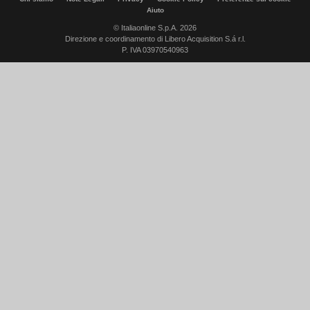
Aiuto
© Italiaonline S.p.A. 2026
Direzione e coordinamento di Libero Acquisition S.á r.l.
P. IVA 03970540963