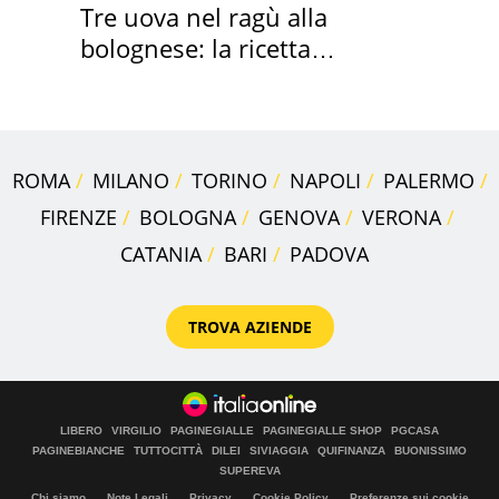
Tre uova nel ragù alla
bolognese: la ricetta
"stellata" è un caso
ROMA
MILANO
TORINO
NAPOLI
PALERMO
FIRENZE
BOLOGNA
GENOVA
VERONA
CATANIA
BARI
PADOVA
TROVA AZIENDE
LIBERO
VIRGILIO
PAGINEGIALLE
PAGINEGIALLE SHOP
PGCASA
PAGINEBIANCHE
TUTTOCITTÀ
DILEI
SIVIAGGIA
QUIFINANZA
BUONISSIMO
SUPEREVA
Chi siamo
Note Legali
Privacy
Cookie Policy
Preferenze sui cookie