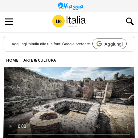
QUESTO
SITO
CONTRIBUISCE
ALL’AUDIENCE
DI
Aggiungi
Aggiungi
InItalia
alle tue fonti Google preferite
HOME
ARTE & CULTURA