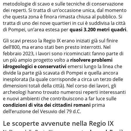
metodologie di scavo e sulle tecniche di conservazione
dei reperti. Si tratta di un’occasione unica, dal momento
che questa zona è finora rimasta chiusa al pubblico. Si
tratta di uno dei nove quartieri in cui è suddivisa la città
di Pompei, un’area estesa per
quasi 3.200 metri quadri
.
Gli scavi presso la Regio IX erano iniziati già sul finire
dell’800, ma erano stati ben presto interrotti. Nel
febbraio 2023, i lavori sono ricominciati: fanno parte di
un più ampio progetto volto a
risolvere problemi
idrogeologici e conservativi
emersi lungo la linea che
divide la parte già scavata di Pompei e quella ancora
inesplorata (la quale corrisponde a circa un terzo delle
dimensioni totali della città). Nel corso dei lavori, gli
archeologi hanno trovato numerosi reperti interessanti
e nuovi ambienti che contribuiscono a far luce sulle
condizioni di vita dei cittadini romani
prima
dell’eruzione del Vesuvio del 79 d.C.
Le scoperte avvenute nella Regio IX