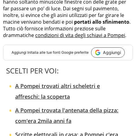
hanno soltanto minuscole finestre con delle grate per
far passare un po’ di luce. Dai segni sul pavimento,
inoltre, si evince che gli asini utilizzati per far girare le
macine venivano bendati e poi
portati allo sfinimento
.
Tutto ciò fornisce informazioni preziose sulle
drammatiche
condizioni di vita degli schiavi a Pompei
.
Aggiungi
Aggiungi
InItalia
alle tue fonti Google preferite
SCELTI PER VOI:
A Pompei trovati altri scheletri e
affreschi: la scoperta
A Pompei trovata l'antenata della pizza:
com'era 2mila anni fa
Scritte elettorali in casa: a Pompei c'era