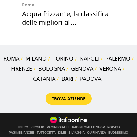
Roma
Acqua frizzante, la classifica
delle migliori al
supermercato
ROMA
MILANO
TORINO
NAPOLI
PALERMO
FIRENZE
BOLOGNA
GENOVA
VERONA
CATANIA
BARI
PADOVA
TROVA AZIENDE
LIBERO
VIRGILIO
PAGINEGIALLE
PAGINEGIALLE SHOP
PGCASA
PAGINEBIANCHE
TUTTOCITTÀ
DILEI
SIVIAGGIA
QUIFINANZA
BUONISSIMO