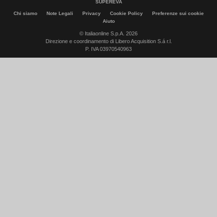
SUPEREVA
Chi siamo
Note Legali
Privacy
Cookie Policy
Preferenze sui cookie
Aiuto
© Italiaonline S.p.A. 2026
Direzione e coordinamento di Libero Acquisition S.á r.l.
P. IVA 03970540963