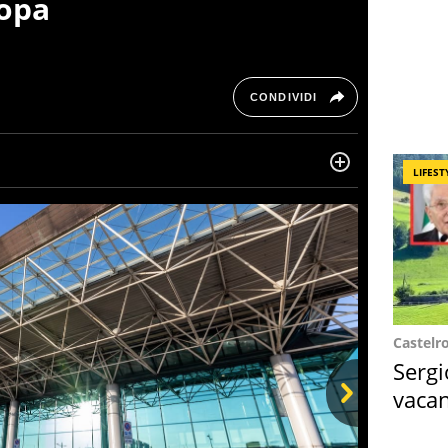
ropa
CONDIVIDI
LIFEST
ta di belle storie e di viaggi, scrive da quando ne
ra, le piace tenersi informata su ciò che accade
Castelr
Sergi
vacan
locat
Next