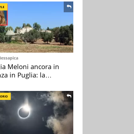
YLE
Messapica
ia Meloni ancora in
za in Puglia: la
ion scelta
TORIO