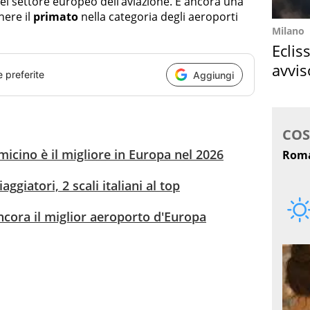
el settore europeo dell’aviazione. E ancora una
nere il
primato
nella categoria degli aeroporti
Milano
Eclis
avvis
e preferite
Aggiungi
come
icino è il migliore in Europa nel 2026
aggiatori, 2 scali italiani al top
 ancora il miglior aeroporto d'Europa