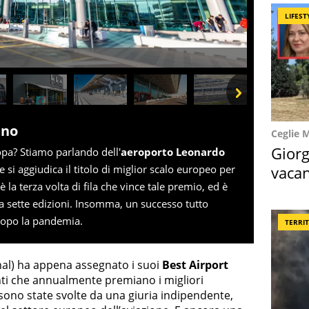
LIFEST
Next
ano
Ceglie 
Giorg
opa? Stiamo parlando dell'
aeroporto Leonardo
vacan
he si aggiudica il titolo di miglior scalo europeo per
 la terza volta di fila che vince tale premio, ed è
locat
na sette edizioni. Insomma, un successo tutto
 dopo la pandemia.
TERRI
onal) ha appena assegnato i suoi
Best Airport
nti che annualmente premiano i migliori
 sono state svolte da una giuria indipendente,