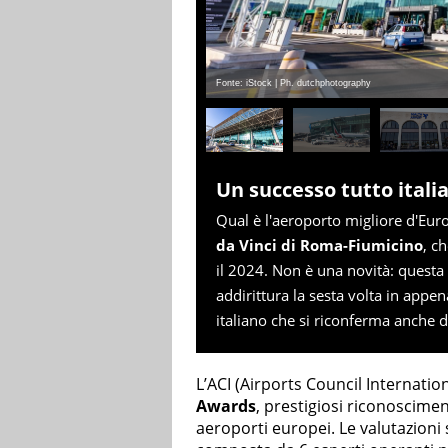
Fonte: iStock | Ph. dutchphotography
Un successo tutto itali
Qual è l'aeroporto migliore d'Eur
da Vinci di Roma-Fiumicino
, c
il 2024. Non è una novità: questa è
addirittura la sesta volta in appe
italiano che si riconferma anche
L’ACI (Airports Council Internati
Awards
, prestigiosi riconoscime
aeroporti europei. Le valutazioni