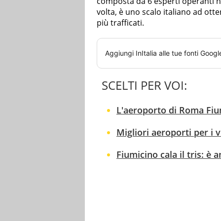
composta da 6 esperti operanti n
volta, è uno scalo italiano ad otte
più trafficati.
Aggiungi
InItalia
alle tue fonti Googl
SCELTI PER VOI:
L'aeroporto di Roma Fium
Migliori aeroporti per i vi
Fiumicino cala il tris: è