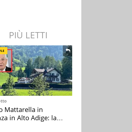
PIÙ LETTI
YLE
otto
o Mattarella in
za in Alto Adige: la
ion scelta