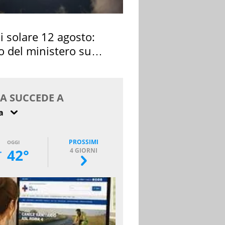
si solare 12 agosto:
o del ministero su
 osservarla