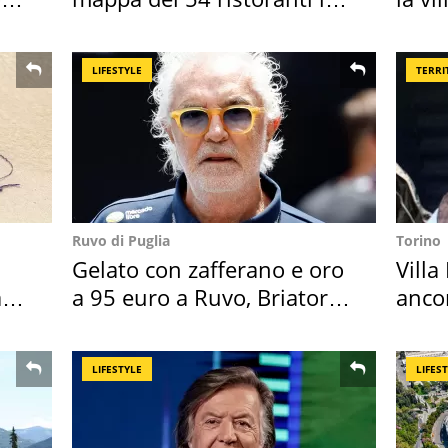
Italia
Bres
LIFESTYLE
TERRI
Ruvo di Puglia
Torino
Gelato con zafferano e oro
Villa
ar
a 95 euro a Ruvo, Briatore
anco
attacca
cost
LIFESTYLE
LIFES