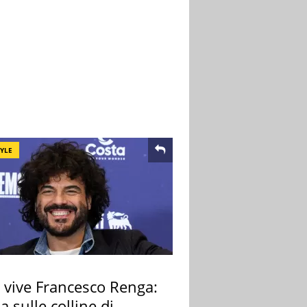
TYLE
 vive Francesco Renga:
lla sulle colline di