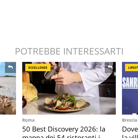
POTREBBE INTERESSARTI
ECCELLENZE
LIFES
Roma
Brescia
50 Best Discovery 2026: la
Dove
o
mappa dei 54 ristoranti in
la vi