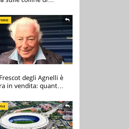
cia
TORIO
 Frescot degli Agnelli è
ra in vendita: quanto
a
TYLE