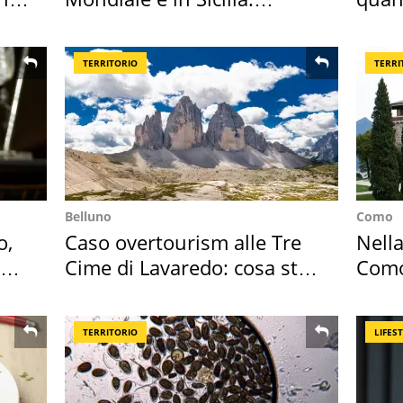
vacanza ma non solo
seco
TERRITORIO
TERRI
Belluno
Como
o,
Caso overtourism alle Tre
Nella
la
Cime di Lavaredo: cosa sta
Como
succedendo
appa
TERRITORIO
LIFES