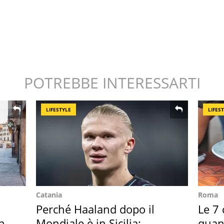
POTREBBE INTERESSARTI
LIFESTYLE
LIFES
Catania
Roma
Perché Haaland dopo il
Le 7 
in
Mondiale è in Sicilia:
quan