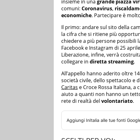
insieme in una
grande piazza vir
comuni:
Coronavirus
,
riscaldam
economiche
. Partecipare è molt
Il primo: andare sul sito della c
la cifra che si ritiene più opportu
chiedere a più persone possibili l
Facebook e Instagram di 25 aprile
Liberazione, infine, verrà costrui
collegare in
diretta streaming
.
All’appello hanno aderito oltre 140
società civile, dello spettacolo e
Caritas
e Croce Rossa Italiana, a cu
aiuto a quanti non hanno un tetto
rete di realtà del
volontariato
.
Aggiungi
InItalia
alle tue fonti Googl