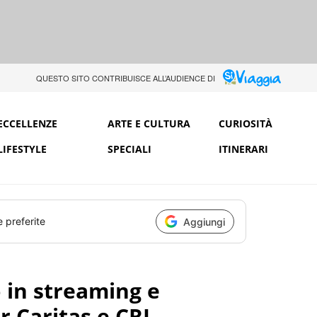
QUESTO SITO CONTRIBUISCE ALL’AUDIENCE DI
ECCELLENZE
ARTE E CULTURA
CURIOSITÀ
LIFESTYLE
SPECIALI
ITINERARI
e preferite
Aggiungi
o in streaming e
r Caritas e CRI