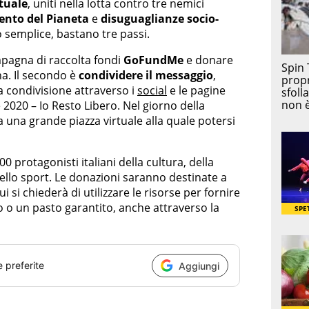
tuale
, uniti nella lotta contro tre nemici
ento del Pianeta
e
disuguaglianze socio-
o semplice, bastano tre passi.
ampagna di raccolta fondi
GoFundMe
e donare
na. Il secondo è
condividere il messaggio
,
a condivisione attraverso i
social
e le pagine
 2020 – Io Resto Libero. Nel giorno della
ta una grande piazza virtuale alla quale potersi
0 protagonisti italiani della cultura, della
 dello sport. Le donazioni saranno destinate a
i si chiederà di utilizzare le risorse per fornire
 o un pasto garantito, anche attraverso la
e preferite
Aggiungi