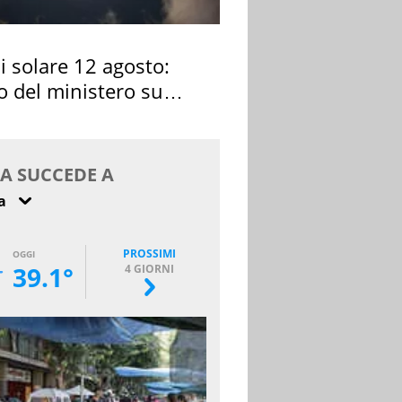
si solare 12 agosto:
o del ministero su
 osservarla