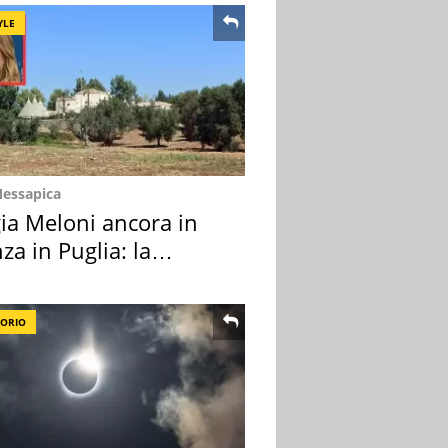
YLE
Messapica
ia Meloni ancora in
za in Puglia: la
ion scelta
TORIO