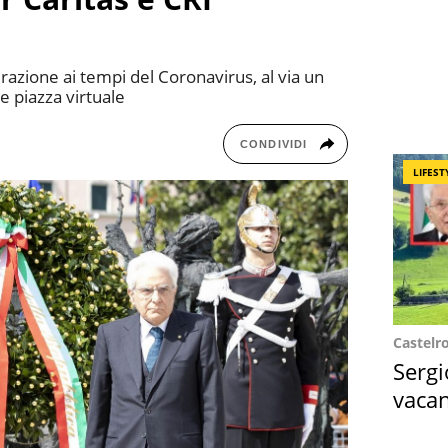
erazione ai tempi del Coronavirus, al via un
 piazza virtuale
CONDIVIDI
LIFEST
Castelr
Sergi
vacan
locat