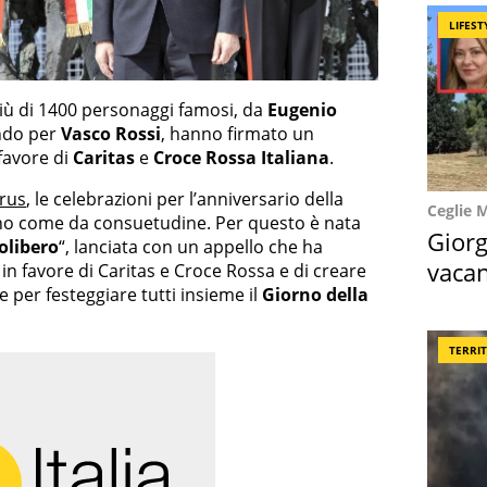
LIFEST
più di 1400 personaggi famosi, da
Eugenio
do per
Vasco Rossi
, hanno firmato un
 favore di
Caritas
e
Croce Rossa Italiana
.
rus
, le celebrazioni per l’anniversario della
Ceglie 
nno come da consuetudine. Per questo è nata
Giorg
olibero
“, lanciata con un appello che ha
vacan
i in favore di Caritas e Croce Rossa e di creare
e per festeggiare tutti insieme il
Giorno della
locat
TERRI