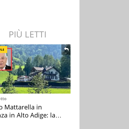
PIÙ LETTI
YLE
otto
o Mattarella in
za in Alto Adige: la
ion scelta