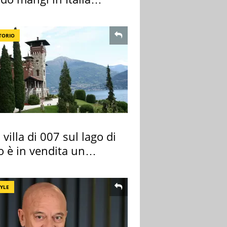
ndo la BBC
TORIO
 villa di 007 sul lago di
 è in vendita un
rtamento
TYLE