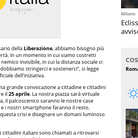
Milano
Eclis
avvis
come
ario della
Liberazione
, abbiamo bisogno più
bertà. In un momento in cui siamo costretti
emico invisibile, in cui la distanza sociale ci
 dobbiamo stringerci e sostenerci”, si legge
ciale dell’iniziativa.
a grande convocazione a cittadine e cittadini
e il
25 aprile
. La nostra piazza sarà virtuale
 il palcoscenico saranno le nostre case
 e i nostri smartphone faranno il resto.
e questa crisi e disegnare un domani luminoso
 i cittadini italiani sono chiamati a ritrovarsi