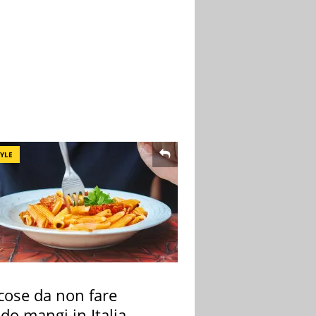
TYLE
cose da non fare
do mangi in Italia