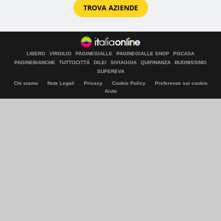
TROVA AZIENDE
LIBERO
VIRGILIO
PAGINEGIALLE
PAGINEGIALLE SHOP
PGCASA
PAGINEBIANCHE
TUTTOCITTÀ
DILEI
SIVIAGGIA
QUIFINANZA
BUONISSIMO
SUPEREVA
Chi siamo
Note Legali
Privacy
Cookie Policy
Preferenze sui cookie
Aiuto
© Italiaonline S.p.A. 2026
Direzione e coordinamento di Libero Acquisition S.á r.l.
P. IVA 03970540963