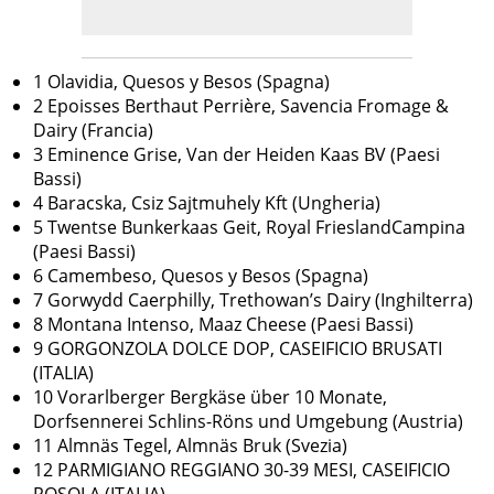
1 Olavidia, Quesos y Besos (Spagna)
2 Epoisses Berthaut Perrière, Savencia Fromage &
Dairy (Francia)
3 Eminence Grise, Van der Heiden Kaas BV (Paesi
Bassi)
4 Baracska, Csiz Sajtmuhely Kft (Ungheria)
5 Twentse Bunkerkaas Geit, Royal FrieslandCampina
(Paesi Bassi)
6 Camembeso, Quesos y Besos (Spagna)
7 Gorwydd Caerphilly, Trethowan’s Dairy (Inghilterra)
8 Montana Intenso, Maaz Cheese (Paesi Bassi)
9 GORGONZOLA DOLCE DOP, CASEIFICIO BRUSATI
(ITALIA)
10 Vorarlberger Bergkäse über 10 Monate,
Dorfsennerei Schlins-Röns und Umgebung (Austria)
11 Almnäs Tegel, Almnäs Bruk (Svezia)
12 PARMIGIANO REGGIANO 30-39 MESI, CASEIFICIO