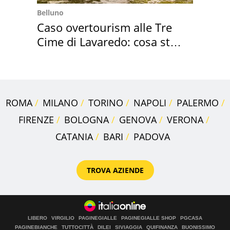
Belluno
Caso overtourism alle Tre
Cime di Lavaredo: cosa sta
succedendo
ROMA
MILANO
TORINO
NAPOLI
PALERMO
FIRENZE
BOLOGNA
GENOVA
VERONA
CATANIA
BARI
PADOVA
TROVA AZIENDE
LIBERO
VIRGILIO
PAGINEGIALLE
PAGINEGIALLE SHOP
PGCASA
PAGINEBIANCHE
TUTTOCITTÀ
DILEI
SIVIAGGIA
QUIFINANZA
BUONISSIMO