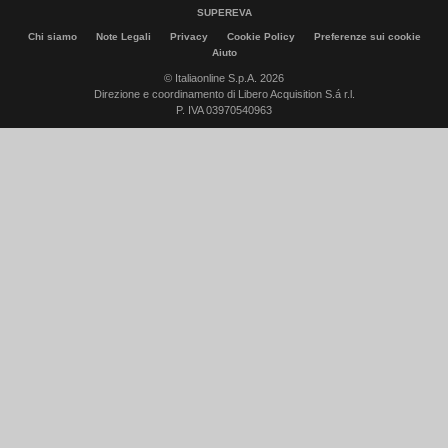
SUPEREVA
Chi siamo
Note Legali
Privacy
Cookie Policy
Preferenze sui cookie
Aiuto
© Italiaonline S.p.A. 2026
Direzione e coordinamento di Libero Acquisition S.á r.l.
P. IVA 03970540963