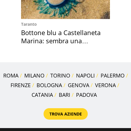
Taranto
Bottone blu a Castellaneta
Marina: sembra una
medusa ma non lo è
ROMA
MILANO
TORINO
NAPOLI
PALERMO
FIRENZE
BOLOGNA
GENOVA
VERONA
CATANIA
BARI
PADOVA
TROVA AZIENDE