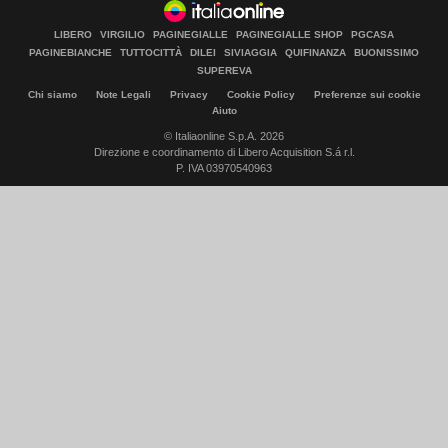
LIBERO
VIRGILIO
PAGINEGIALLE
PAGINEGIALLE SHOP
PGCASA
PAGINEBIANCHE
TUTTOCITTÀ
DILEI
SIVIAGGIA
QUIFINANZA
BUONISSIMO
SUPEREVA
Chi siamo
Note Legali
Privacy
Cookie Policy
Preferenze sui cookie
Aiuto
© Italiaonline S.p.A. 2026
Direzione e coordinamento di Libero Acquisition S.á r.l.
P. IVA 03970540963