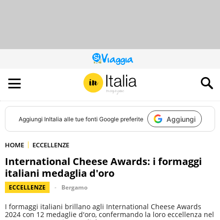
QUESTO
SITO
CONTRIBUISCE
ALL’AUDIENCE
DI
Aggiungi
Aggiungi
InItalia
alle tue fonti Google preferite
HOME
ECCELLENZE
International Cheese Awards: i formaggi
italiani medaglia d'oro
ECCELLENZE
Bergamo
I formaggi italiani brillano agli International Cheese Awards
2024 con 12 medaglie d'oro, confermando la loro eccellenza nel