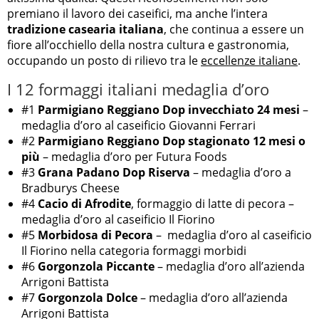
premiano il lavoro dei caseifici, ma anche l’intera
tradizione casearia italiana
, che continua a essere un
fiore all’occhiello della nostra cultura e gastronomia,
occupando un posto di rilievo tra le
eccellenze italiane
.
I 12 formaggi italiani medaglia d’oro
#1
Parmigiano Reggiano Dop invecchiato 24 mesi
–
medaglia d’oro al caseificio Giovanni Ferrari
#2
Parmigiano Reggiano Dop
stagionato 12 mesi o
più
– medaglia d’oro per Futura Foods
#3
Grana Padano Dop Riserva
– medaglia d’oro a
Bradburys Cheese
#4
Cacio di Afrodite
, formaggio di latte di pecora –
medaglia d’oro al caseificio Il Fiorino
#5
Morbidosa di Pecora
– medaglia d’oro al caseificio
Il Fiorino nella categoria formaggi morbidi
#6
Gorgonzola Piccante
– medaglia d’oro all’azienda
Arrigoni Battista
#7
Gorgonzola Dolce
– medaglia d’oro all’azienda
Arrigoni Battista