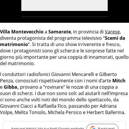
Villa Montevecchio
a
Samarate
, in provincia di
Varese
,
diventa protagonista del programma televisivo “
Scemi da
matrimonio
“. Si tratta di uno show irriverente e fresco,
dove i protagonisti sono gli scherzi e le sorprese fatte nel
giorno più importante per una coppia di innamorati, quello
del matrimonio.
I conduttori radiofonici Giovanni Mencarelli e Gilberto
Penza, conosciuti rispettivamente con i nomi d’arte
Mitch
e
Gibba,
provano a “rovinare” le nozze di una coppia a
suon di scherzi. I due non sono soli: ad aiutarli nell’impresa
ci sono anche volti noti del mondo dello spettacolo, da
Giovanni Ciacci a Raffaella Fico, passando per Adriana
Volpe, Melita Toniolo, Michela Persico e Herbert Ballerina.
Aggiungi
Aggiungi
InItalia
alle tue fonti Google preferite