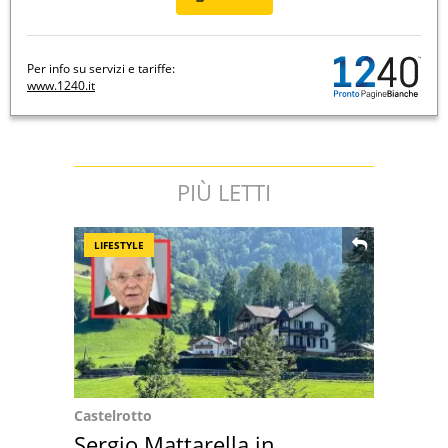
Per info su servizi e tariffe:
www.1240.it
PIÙ LETTI
LIFESTYLE
Castelrotto
Sergio Mattarella in