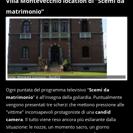
Villa Montevecchio location di “Scemi da
matrimonio”
1
di
6
Fonte: Wikipedia Commons - Ale5875
Ogni puntata del programma televisivo "
Scemi da
matrimonio
" è all'insegna della goliardia. Puntualmente
vengono presentati tre scherzi che mettono pressione alle
"vittime" inconsapevoli protagoniste di una
candid
camera
. Il tutto viene reso ancora più esilarante dalla
situazione: le nozze, un momento sacro, un giorno