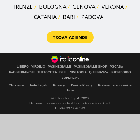
FIRENZE
BOLOGNA
GENOVA
VERONA
CATANIA
BARI
PADOVA
TROVA AZIENDE
LIBERO
VIRGILIO
PAGINEGIALLE
PAGINEGIALLE SHOP
PGCASA
PAGINEBIANCHE
TUTTOCITTÀ
DILEI
SIVIAGGIA
QUIFINANZA
BUONISSIMO
SUPEREVA
Chi siamo
Note Legali
Privacy
Cookie Policy
Preferenze sui cookie
Aiuto
© Italiaonline S.p.A. 2026
Direzione e coordinamento di Libero Acquisition S.á r.l.
P. IVA 03970540963