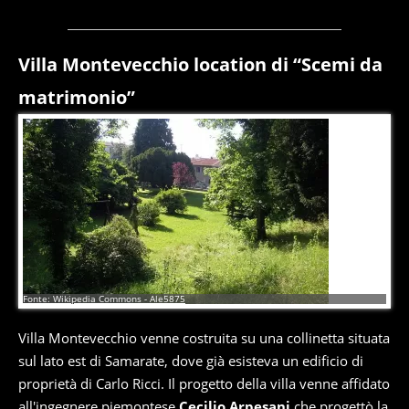
Villa Montevecchio location di “Scemi da
matrimonio”
3
di
6
Fonte: Wikipedia Commons - Ale5875
Villa Montevecchio venne costruita su una collinetta situata
sul lato est di Samarate, dove già esisteva un edificio di
proprietà di Carlo Ricci. Il progetto della villa venne affidato
all'ingegnere piemontese
Cecilio Arpesani
che progettò la