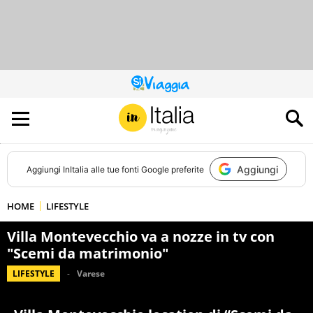
QUESTO
SITO
CONTRIBUISCE
ALL’AUDIENCE
DI
Aggiungi
Aggiungi
InItalia
alle tue fonti Google preferite
HOME
LIFESTYLE
Villa Montevecchio va a nozze in tv con
"Scemi da matrimonio"
LIFESTYLE
Varese