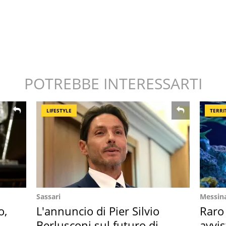
POTREBBE INTERESSARTI
LIFESTYLE
TERRI
Sassari
Messin
o,
L'annuncio di Pier Silvio
Raro
la
Berlusconi sul futuro di
avvis