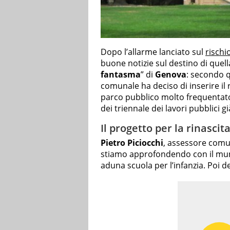
Dopo l’allarme lanciato sul
rischio
buone notizie sul destino di quella
fantasma
” di
Genova
: secondo qu
comunale ha deciso di inserire il re
parco pubblico molto frequentat
dei triennale dei lavori pubblici g
Il progetto per la rinasci
Pietro Piciocchi
, assessore comun
stiamo approfondendo con il munici
aduna scuola per l’infanzia. Poi dec