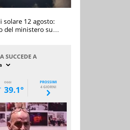
si solare 12 agosto:
o del ministero su
 osservarla