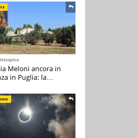
YLE
Messapica
ia Meloni ancora in
za in Puglia: la
ion scelta
TORIO