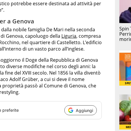
tico potrebbe essere destinata ad attività per
e”.
uber a Genova
 dalla nobile famiglia De Mari nella seconda
 di Genova, capoluogo della
Liguria
, compresa
Rocchino, nel quartiere di Castelletto. L’edificio
ll’interno di un vasto parco all’inglese.
, soggiorno il Doge della Repubblica di Genova
ito diverse modifiche nel corso degli anni: la
a fine del XVIII secolo. Nel 1856 la villa diventò
riaco Adolf Grüber, a cui si deve il nome
la proprietà passò al Comune di Genova, che
restyling.
e preferite
Aggiungi