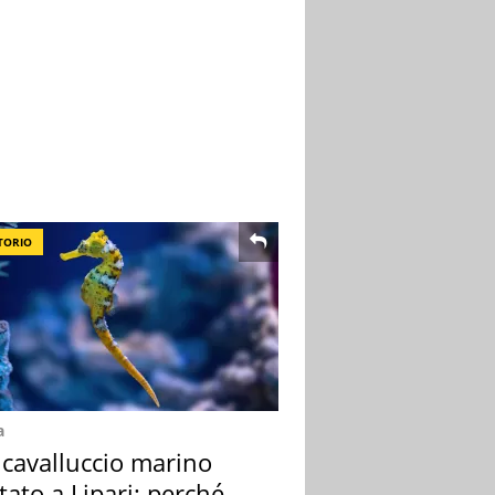
TORIO
a
 cavalluccio marino
tato a Lipari: perché è