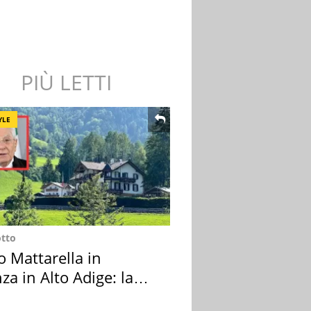
PIÙ LETTI
YLE
otto
o Mattarella in
za in Alto Adige: la
ion scelta