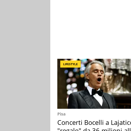
LIFESTYLE
Pisa
Concerti Bocelli a Lajatic
"regalo" da 36 milioni al