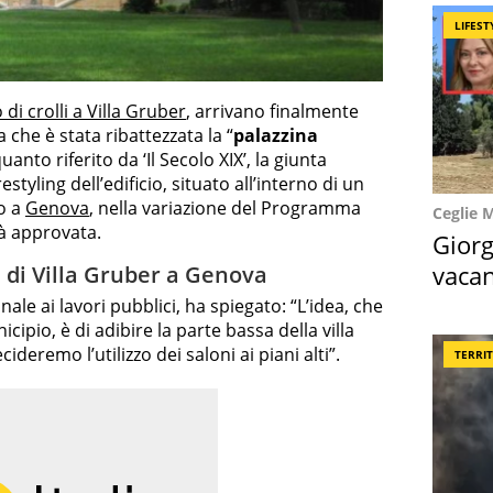
LIFEST
 di crolli a Villa Gruber
, arrivano finalmente
 che è stata ribattezzata la “
palazzina
anto riferito da ‘Il Secolo XIX’, la giunta
styling dell’edificio, situato all’interno di un
o a
Genova
, nella variazione del Programma
Ceglie 
ià approvata.
Giorg
vacan
ta di Villa Gruber a Genova
locat
ale ai lavori pubblici, ha spiegato: “L’idea, che
pio, è di adibire la parte bassa della villa
ideremo l’utilizzo dei saloni ai piani alti”.
TERRI