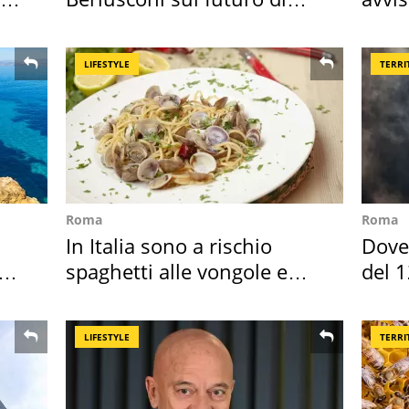
Villa Certosa
speci
LIFESTYLE
TERRI
Roma
Roma
In Italia sono a rischio
Dove 
spaghetti alle vongole e
del 1
sautè di cozze
LIFESTYLE
TERRI