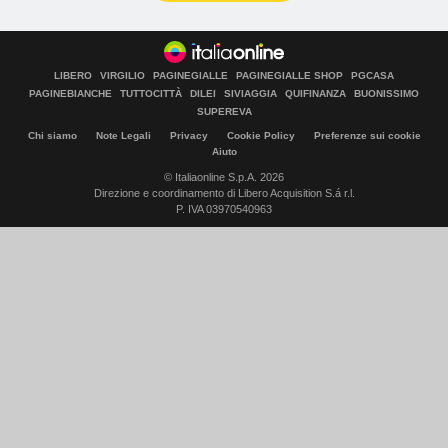
LIBERO
VIRGILIO
PAGINEGIALLE
PAGINEGIALLE SHOP
PGCASA
PAGINEBIANCHE
TUTTOCITTÀ
DILEI
SIVIAGGIA
QUIFINANZA
BUONISSIMO
SUPEREVA
Chi siamo
Note Legali
Privacy
Cookie Policy
Preferenze sui cookie
Aiuto
© Italiaonline S.p.A. 2026
Direzione e coordinamento di Libero Acquisition S.á r.l.
P. IVA 03970540963