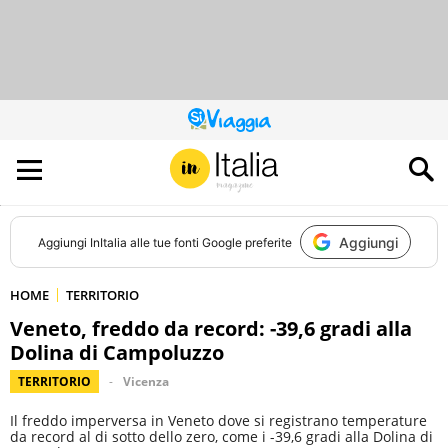
QUESTO
SITO
CONTRIBUISCE
ALL’AUDIENCE
DI
Aggiungi
Aggiungi
InItalia
alle tue fonti Google preferite
HOME
TERRITORIO
Veneto, freddo da record: -39,6 gradi alla
Dolina di Campoluzzo
TERRITORIO
Vicenza
Il freddo imperversa in Veneto dove si registrano temperature
da record al di sotto dello zero, come i -39,6 gradi alla Dolina di