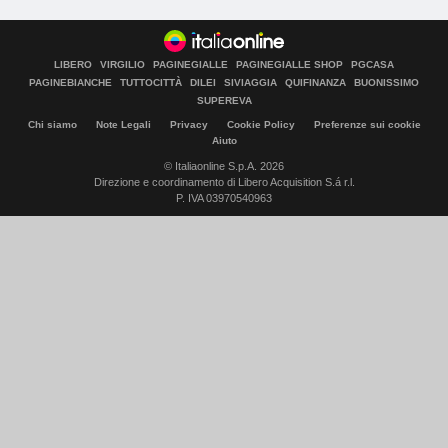
LIBERO
VIRGILIO
PAGINEGIALLE
PAGINEGIALLE SHOP
PGCASA
PAGINEBIANCHE
TUTTOCITTÀ
DILEI
SIVIAGGIA
QUIFINANZA
BUONISSIMO
SUPEREVA
Chi siamo
Note Legali
Privacy
Cookie Policy
Preferenze sui cookie
Aiuto
© Italiaonline S.p.A. 2026
Direzione e coordinamento di Libero Acquisition S.á r.l.
P. IVA 03970540963