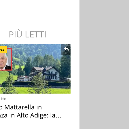
PIÙ LETTI
YLE
otto
o Mattarella in
za in Alto Adige: la
ion scelta