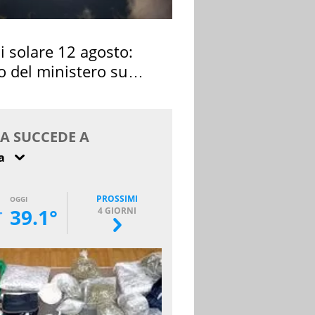
si solare 12 agosto:
o del ministero su
 osservarla