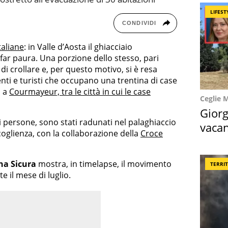
LIFEST
CONDIVIDI
taliane
: in Valle d’Aosta il ghiacciaio
 a far paura. Una porzione dello stesso, pari
 di crollare e, per questo motivo, si è resa
nti e turisti che occupano una trentina di case
, a
Courmayeur, tra le città in cui le case
Ceglie 
Giorg
 di persone, sono stati radunati nel palaghiaccio
vacan
glienza, con la collaborazione della
Croce
locat
a Sicura
mostra, in timelapse, il movimento
TERRI
e il mese di luglio.