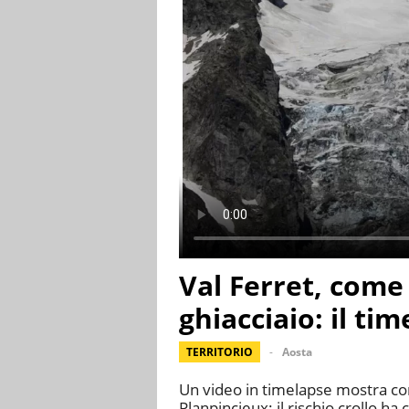
Val Ferret, come 
ghiacciaio: il ti
TERRITORIO
Aosta
Un video in timelapse mostra come
Planpincieux: il rischio crollo ha