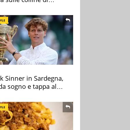
cia
TYLE
k Sinner in Sardegna,
 da sogno e tappa al
ount
TYLE