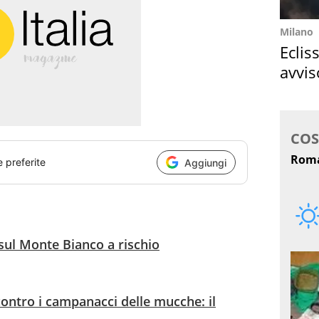
Milano
Eclis
avvis
come
e preferite
Aggiungi
 sul Monte Bianco a rischio
contro i campanacci delle mucche: il