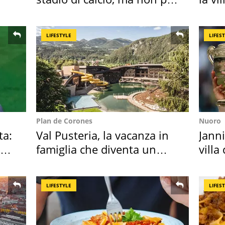
Roma e Lazio
Bres
LIFESTYLE
LIFES
Plan de Corones
Nuoro
ta:
Val Pusteria, la vacanza in
Janni
famiglia che diventa un
villa
ricordo indimenticabile
disc
LIFESTYLE
LIFES