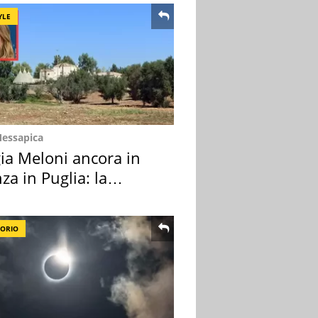
YLE
Messapica
ia Meloni ancora in
za in Puglia: la
ion scelta
TORIO