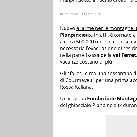
Pubblicato:
7 Agosto 2020
Nuovo
allarme per le montagne i
Planpincieux
, infatti, è tornato
a circa 500.000 metri cubi, rischia
necessaria l’evacuazione di reside
nella parte bassa della
val Ferret
vacanze costano di più
.
Gli sfollati, circa una sessantina
di Courmayeur per una prima acco
Rossa Italiana
.
Un video di
Fondazione Montagn
del ghiacciaio Planpincieux durant