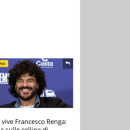
TYLE
 vive Francesco Renga:
lla sulle colline di