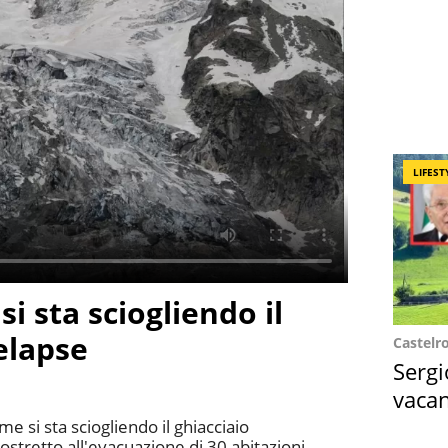
LIFEST
si sta sciogliendo il
melapse
Castelr
Sergi
vacan
locat
 si sta sciogliendo il ghiacciaio
 costretto all'evacuazione di 30 abitazioni