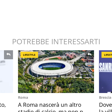
POTREBBE INTERESSARTI
LIFESTYLE
LIFES
Roma
Brescia
to,
A Roma nascerà un altro
Dove
stadio di calcio, ma non per
la vi