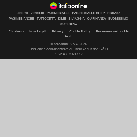
LIBERO
VIRGILIO
PAGINEGIALLE
PAGINEGIALLE SHOP
PGCASA
PAGINEBIANCHE
TUTTOCITTÀ
DILEI
SIVIAGGIA
QUIFINANZA
BUONISSIMO
SUPEREVA
Chi siamo
Note Legali
Privacy
Cookie Policy
Preferenze sui cookie
Aiuto
© Italiaonline S.p.A. 2026
Direzione e coordinamento di Libero Acquisition S.á r.l.
P. IVA 03970540963