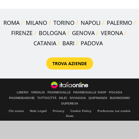
ROMA
MILANO
TORINO
NAPOLI
PALERMO
FIRENZE
BOLOGNA
GENOVA
VERONA
CATANIA
BARI
PADOVA
TROVA AZIENDE
LIBERO
VIRGILIO
PAGINEGIALLE
PAGINEGIALLE SHOP
PGCASA
PAGINEBIANCHE
TUTTOCITTÀ
DILEI
SIVIAGGIA
QUIFINANZA
BUONISSIMO
SUPEREVA
Chi siamo
Note Legali
Privacy
Cookie Policy
Preferenze sui cookie
Aiuto
© Italiaonline S.p.A. 2026
Direzione e coordinamento di Libero Acquisition S.á r.l.
P. IVA 03970540963