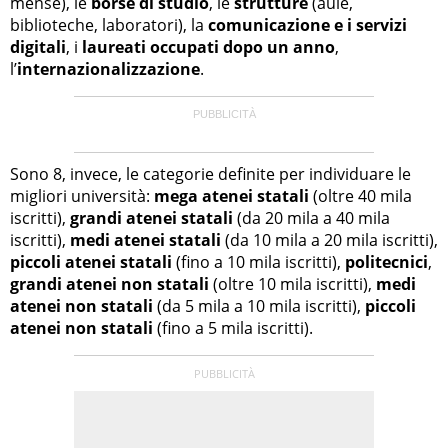
mense), le
borse di studio
, le
strutture
(aule,
biblioteche, laboratori), la
comunicazione e i servizi
digitali
, i
laureati occupati dopo un anno
,
l’
internazionalizzazione
.
Sono 8, invece, le categorie definite per individuare le
migliori università:
mega atenei statali
(oltre 40 mila
iscritti),
grandi atenei statali
(da 20 mila a 40 mila
iscritti),
medi atenei statali
(da 10 mila a 20 mila iscritti),
piccoli atenei statali
(fino a 10 mila iscritti),
politecnici
,
grandi atenei non statali
(oltre 10 mila iscritti),
medi
atenei non statali
(da 5 mila a 10 mila iscritti),
piccoli
atenei non statali
(fino a 5 mila iscritti).