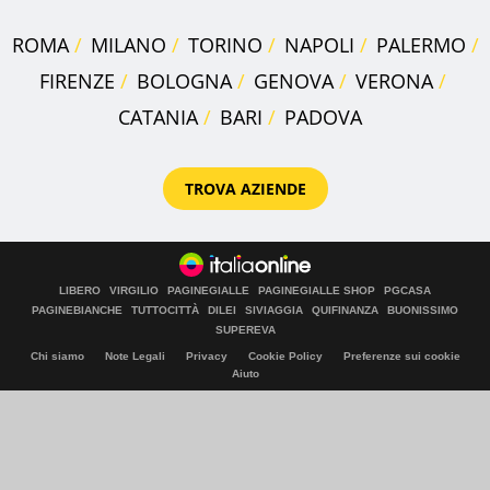
ROMA
MILANO
TORINO
NAPOLI
PALERMO
FIRENZE
BOLOGNA
GENOVA
VERONA
CATANIA
BARI
PADOVA
TROVA AZIENDE
LIBERO
VIRGILIO
PAGINEGIALLE
PAGINEGIALLE SHOP
PGCASA
PAGINEBIANCHE
TUTTOCITTÀ
DILEI
SIVIAGGIA
QUIFINANZA
BUONISSIMO
SUPEREVA
Chi siamo
Note Legali
Privacy
Cookie Policy
Preferenze sui cookie
Aiuto
© Italiaonline S.p.A. 2026
Direzione e coordinamento di Libero Acquisition S.á r.l.
P. IVA 03970540963