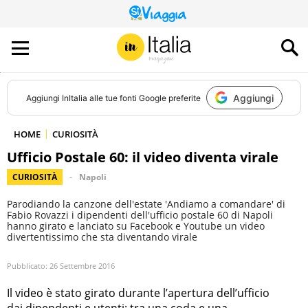
QUESTO
SITO
CONTRIBUISCE
ALL’AUDIENCE
DI
Aggiungi
Aggiungi
InItalia
alle tue fonti Google preferite
HOME
CURIOSITÀ
Ufficio Postale 60: il video diventa virale
CURIOSITÀ
Napoli
Parodiando la canzone dell'estate 'Andiamo a comandare' di
Fabio Rovazzi i dipendenti dell'ufficio postale 60 di Napoli
hanno girato e lanciato su Facebook e Youtube un video
divertentissimo che sta diventando virale
Pubblicato:
26 Settembre 2016
Il video è stato girato durante l’apertura dell’ufficio
dai dipendenti e utenti: tra una coda e una