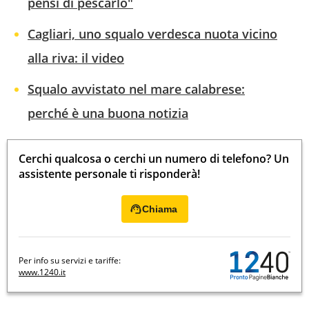
pensi di pescarlo"
Cagliari, uno squalo verdesca nuota vicino
alla riva: il video
Squalo avvistato nel mare calabrese:
perché è una buona notizia
Cerchi qualcosa o cerchi un numero di telefono? Un
assistente personale ti risponderà!
Chiama
Per info su servizi e tariffe:
www.1240.it