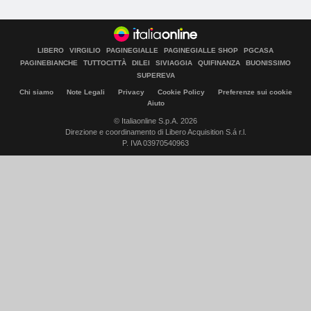
LIBERO
VIRGILIO
PAGINEGIALLE
PAGINEGIALLE SHOP
PGCASA
PAGINEBIANCHE
TUTTOCITTÀ
DILEI
SIVIAGGIA
QUIFINANZA
BUONISSIMO
SUPEREVA
Chi siamo
Note Legali
Privacy
Cookie Policy
Preferenze sui cookie
Aiuto
© Italiaonline S.p.A. 2026
Direzione e coordinamento di Libero Acquisition S.á r.l.
P. IVA 03970540963