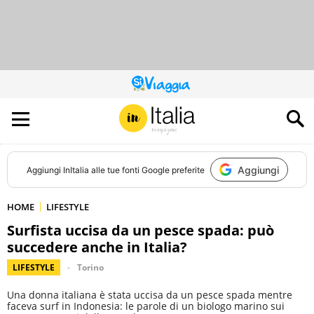
QUESTO
SITO
CONTRIBUISCE
ALL’AUDIENCE
DI
Aggiungi
Aggiungi
InItalia
alle tue fonti Google preferite
HOME
LIFESTYLE
Surfista uccisa da un pesce spada: può
succedere anche in Italia?
LIFESTYLE
Torino
Una donna italiana è stata uccisa da un pesce spada mentre
faceva surf in Indonesia: le parole di un biologo marino sui