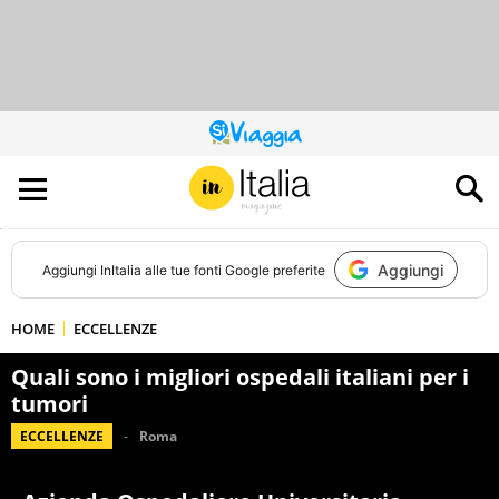
QUESTO
SITO
CONTRIBUISCE
ALL’AUDIENCE
DI
Aggiungi
Aggiungi
InItalia
alle tue fonti Google preferite
HOME
ECCELLENZE
Quali sono i migliori ospedali italiani per i
tumori
ECCELLENZE
Roma