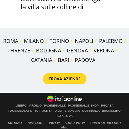
la villa sulle colline di
Brescia
ROMA
MILANO
TORINO
NAPOLI
PALERMO
FIRENZE
BOLOGNA
GENOVA
VERONA
CATANIA
BARI
PADOVA
TROVA AZIENDE
LIBERO
VIRGILIO
PAGINEGIALLE
PAGINEGIALLE SHOP
PGCASA
PAGINEBIANCHE
TUTTOCITTÀ
DILEI
SIVIAGGIA
QUIFINANZA
BUONISSIMO
SUPEREVA
Chi siamo
Note Legali
Privacy
Cookie Policy
Preferenze sui cookie
Aiuto